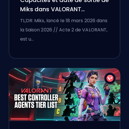
Capacités et date de sortie de
Miks dans VALORANT
expliquées
TL;DR: Miks, lancé le 18 mars 2026 dans
la Saison 2026 // Acte 2 de VALORANT,
est u…