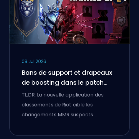
08 Jul 2026
Bans de support et drapeaux
de boosting dans le patch
25.18 de League of Legends
TL;DR: La nouvelle application des
classements de Riot cible les
changements MMR suspects …