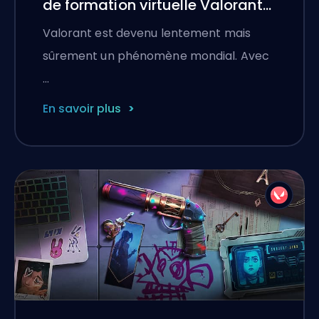
de formation virtuelle Valorant
de l&#39;Inde
Valorant est devenu lentement mais
&#39;LIFT//OFF&#39;
sûrement un phénomène mondial. Avec
…
En savoir plus