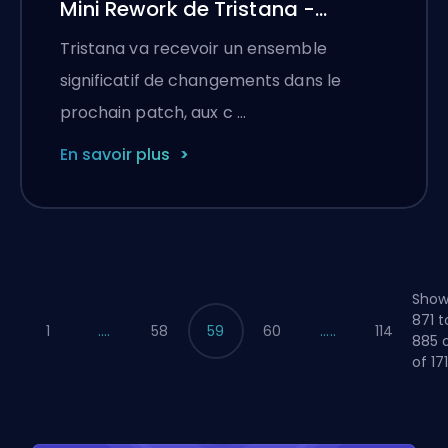
Mini Rework de Tristana -
Énormes Buffs
Tristana va recevoir un ensemble
significatif de changements dans le
prochain patch, aux c …
En savoir plus
Show
871 t
1
....
58
59
60
.....
114
885 
of 17