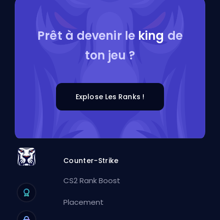
Prêt à devenir le
king
de
ton jeu ?
Explose Les Ranks !
Counter-Strike
CS2 Rank Boost
Placement