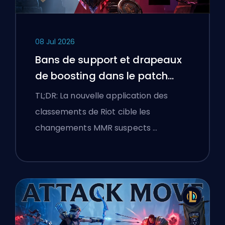
08 Jul 2026
Bans de support et drapeaux
de boosting dans le patch
25.18 de League of Legends
TL;DR: La nouvelle application des
classements de Riot cible les
changements MMR suspects …