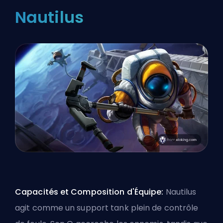
Nautilus
Capacités et Composition d'Équipe:
Nautilus
agit comme un support tank plein de contrôle