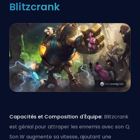
Blitzcrank
Capacités et Composition d'Équipe:
Blitzcrank
est génial pour attraper les ennemis avec son Q.
Son W augmente sa vitesse, ajoutant une