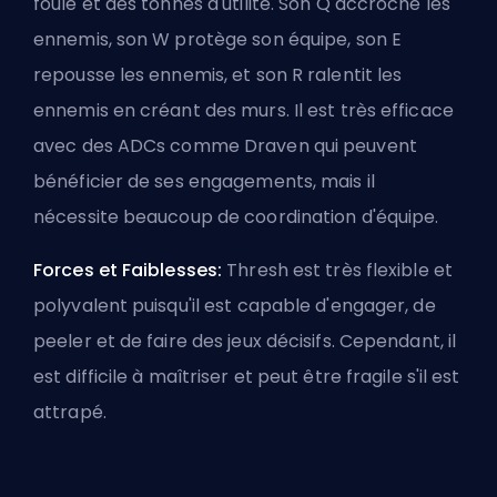
foule et des tonnes d'utilité. Son Q accroche les
ennemis, son W protège son équipe, son E
repousse les ennemis, et son R ralentit les
ennemis en créant des murs. Il est très efficace
avec des ADCs comme Draven qui peuvent
bénéficier de ses engagements, mais il
nécessite beaucoup de coordination d'équipe.
Forces et Faiblesses:
Thresh est très flexible et
polyvalent puisqu'il est capable d'engager, de
peeler et de faire des jeux décisifs. Cependant, il
est difficile à maîtriser et peut être fragile s'il est
attrapé.