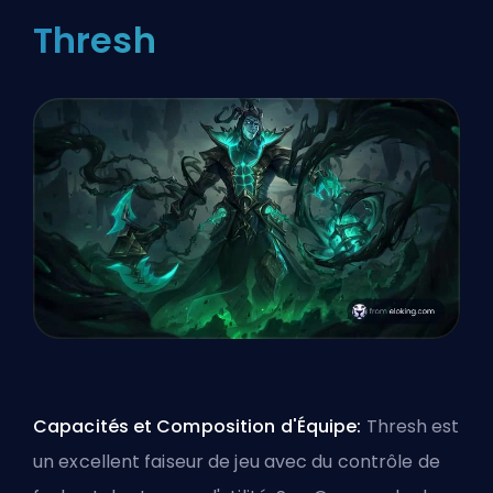
Thresh
Capacités et Composition d'Équipe:
Thresh est
un excellent faiseur de jeu avec du contrôle de