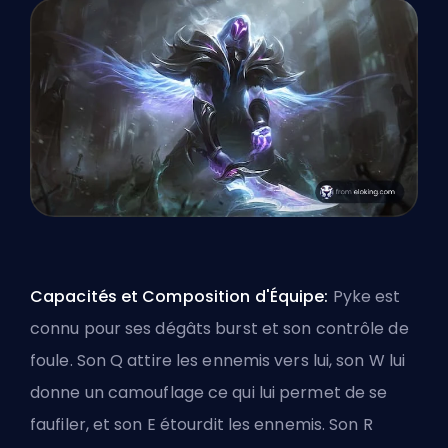
Capacités et Composition d'Équipe:
Pyke est
connu pour ses dégâts burst et son contrôle de
foule. Son Q attire les ennemis vers lui, son W lui
donne un camouflage ce qui lui permet de se
faufiler, et son E étourdit les ennemis. Son R