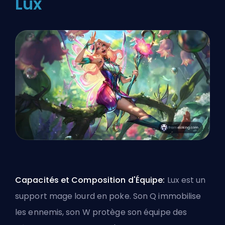
Lux
Capacités et Composition d'Équipe:
Lux est un
support mage lourd en poke. Son Q immobilise
les ennemis, son W protège son équipe des