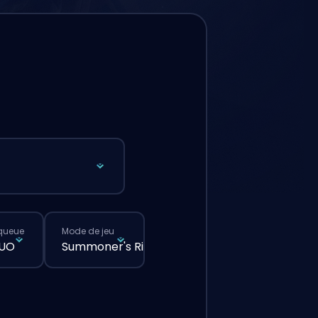
queue
Mode de jeu
DUO
Summoner's Rift