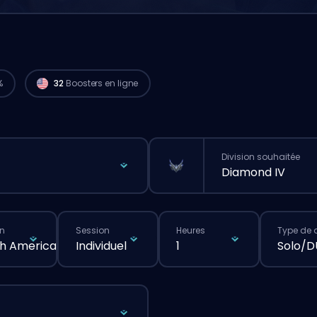
Des joueurs Challenger de
North America
sont dispo pour lancer ta commande tout
de suite. 🔥
%
32
Boosters en ligne
Division souhaitée
Diamond IV
n
Session
Heures
Type de 
h America
Individuel
1
Solo/