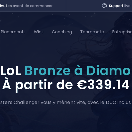
inutes
avant de commencer
Support
live
Placements
Wins
Coaching
Teammate
Entrepris
of Legends
LoL
Bronze à Diam
t
À partir de
€339.14
osters Challenger vous y mènent vite, avec le DUO inclus