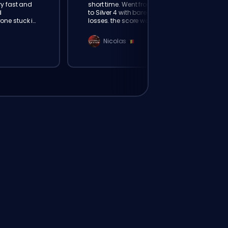
ry fast and
short time. Went from Bronze 2
d
to Silver 4 with barely any
ne stuck in
losses. the score was really
loking!
amazing
Nicolas