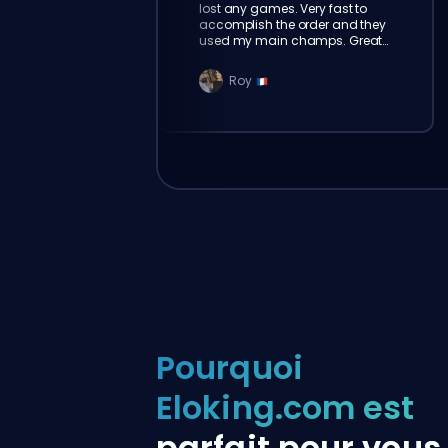
lost any games. Very fast to
accomplish the order and they
used my main champs. Great
service!
Roy
Pourquoi
Eloking.com est
parfait pour vous