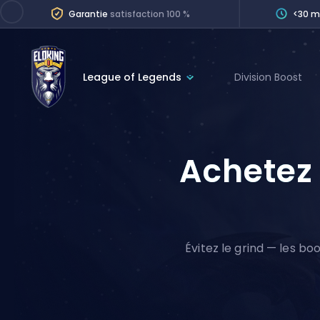
Garantie
satisfaction 100 %
<30 m
League of Legends
Division Boost
League of Legends
League 
Marvel Rivals
SERVICES
Achetez 
Valorant
Division Boos
Dota 2
Placements
Counter-Strike
Wins
Overwatch 2
Évitez le grind — les bo
Coaching
Rocket League
Path of Exile 2
Teammate