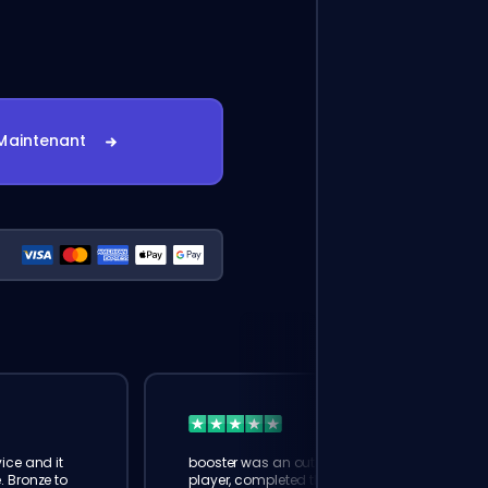
Maintenant
ice and it
booster was an outstanding
. Bronze to
player, completed the task in a