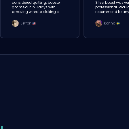
considered quitting. booster
Silver boost was ve
got me out in 3 days with
professional. Woul
amazing winrate. eloking is
recommend to anyo
legit, will order again for sure
Bronze. Thank you E
Jeffon
Konno
!