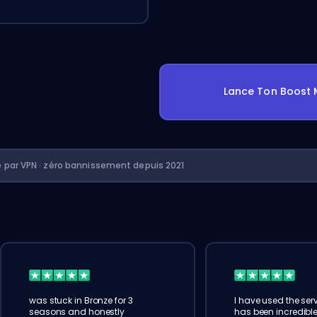
Lance Ton Boost 
é par VPN · zéro bannissement depuis 2021
was stuck in Bronze for 3
I have used the serv
seasons and honestly
has been incredible