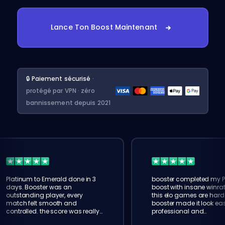
Lance Ton Boost Maintenant
🔒 Paiement sécurisé
·
protégé par VPN · zéro
bannissement depuis 2021
Platinum to Emerald done in 3
booster completed my P
days. Booster was an
boost with insane winrat
outstanding player, every
this elo games are hard
match felt smooth and
booster made it look eas
controlled. the score was really
professional and
amazing. thank u eloking!
communicative. will ord