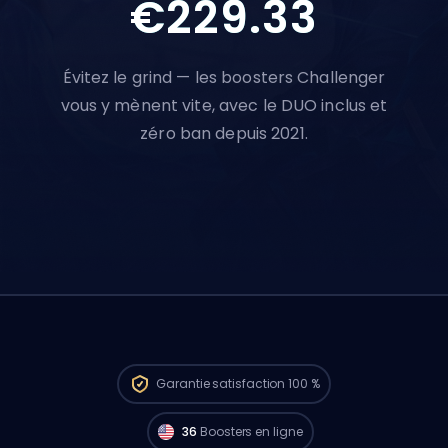
€229.33
Évitez le grind — les boosters Challenger
vous y mènent vite, avec le DUO inclus et
zéro ban depuis 2021.
Des joueurs Challenger de
North America
sont dispo pour lancer ta commande tout
Garantie
satisfaction 100 %
de suite. 🔥
36
Boosters en ligne