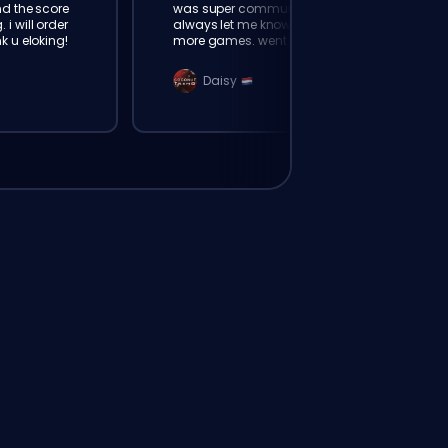
nd the score
was super communicative,
i will order
always let me know how many
k u eloking!
more games. went from Silver 2
to Gold 4 fast 👍
Daisy