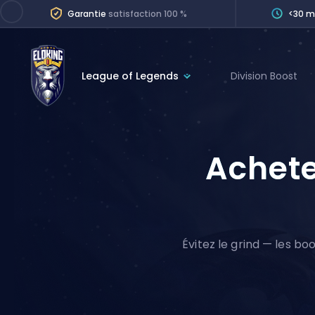
Garantie
satisfaction 100 %
<30 m
League of Legends
Division Boost
League of Legends
League 
Marvel Rivals
SERVICES
Achete
Valorant
Division Boos
Dota 2
Placements
Counter-Strike
Wins
Overwatch 2
Évitez le grind — les bo
Coaching
Rocket League
Path of Exile 2
Teammate