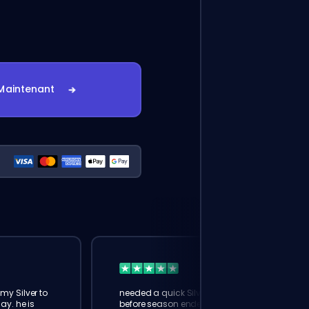
Maintenant
my Silver to
needed a quick Silver boost
ay. he is
before season ended. booster