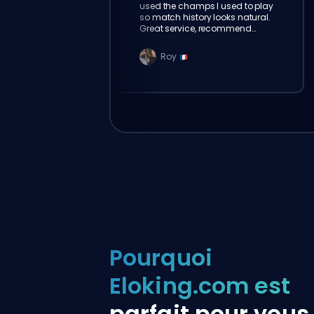
used the champs I used to play
so match history looks natural.
Great service, recommend
eloking
Roy
Pourquoi
Eloking.com est
parfait pour vous