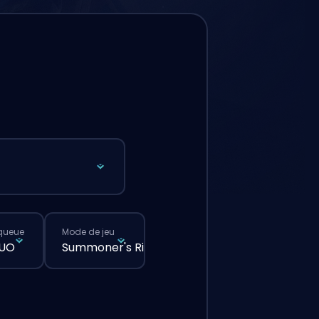
queue
Mode de jeu
DUO
Summoner's Rift