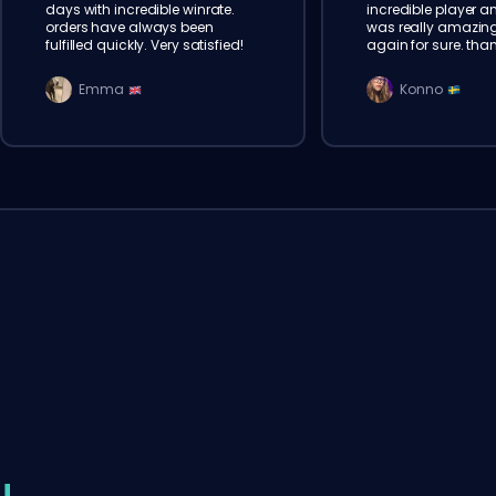
days with incredible winrate.
incredible player a
orders have always been
was really amazing. 
fulfilled quickly. Very satisfied!
again for sure. than
Emma
Konno
!