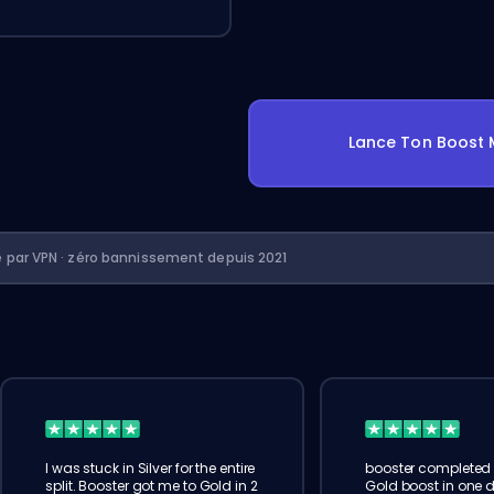
Lance Ton Boost 
é par VPN · zéro bannissement depuis 2021
I was stuck in Silver for the entire
booster completed 
split. Booster got me to Gold in 2
Gold boost in one d