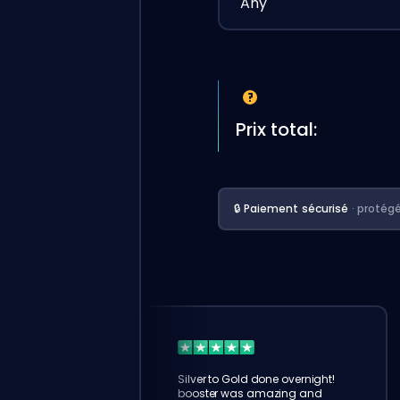
Any
Prix total:
🔒 Paiement sécurisé
· protég
Silver to Gold done overnight!
booster was amazing and