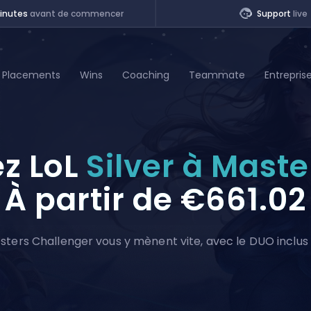
inutes
avant de commencer
Support
live
Placements
Wins
Coaching
Teammate
Entrepris
of Legends
z LoL
Silver à Mast
t
À partir de
€661.02
osters Challenger vous y mènent vite, avec le DUO inclus