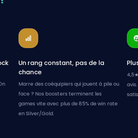
ock
Un rang constant, pas de la
Plu
chance
4,5★
 On
Marre des coéquipiers qui jouent à pile ou
avis.
face ? Nos boosters terminent les
satis
games vite avec plus de 85% de win rate
en Silver/Gold.