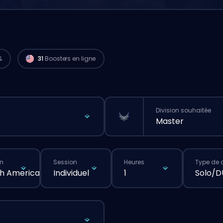
Des joueurs Challenger de
North America
sont dispo pour lancer ta commande tout
de suite. 🔥
%
31
Boosters en ligne
Division souhaitée
Master
n
Session
Heures
Type de 
h America
Individuel
1
Solo/