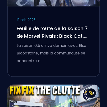
13 Feb 2026
Feuille de route de la saison 7
de Marvel Rivals : Black Cat,
White Fox, et l'événement
La saison 6.5 arrive demain avec Elsa
Monsters Take Manhattan
Bloodstone, mais la communauté se
concentre d…