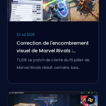
23 Jul 2026
Correction de l'encombrement
visuel de Marvel Rivals :
Meilleurs réglages compétitifs
TL;DR: Le patch de clarté du 16 juillet de
après le patch du 16 juillet
Marvel Rivals réduit certains &ea…