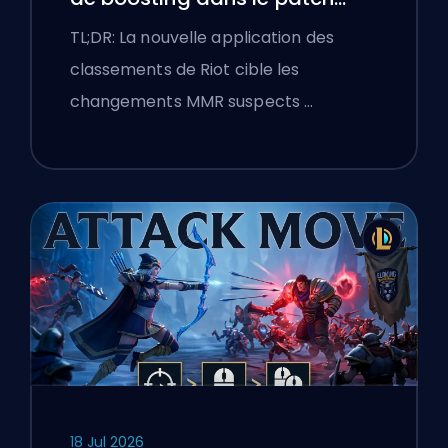
25.18 de League of Legends
TL;DR: La nouvelle application des
classements de Riot cible les
changements MMR suspects …
18 Jul 2026