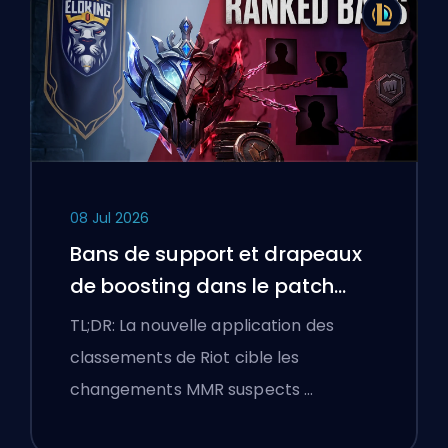
08 Jul 2026
Bans de support et drapeaux
de boosting dans le patch
25.18 de League of Legends
TL;DR: La nouvelle application des
classements de Riot cible les
changements MMR suspects …