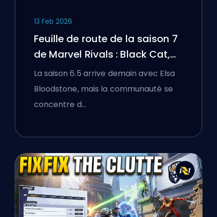
13 Feb 2026
Feuille de route de la saison 7
de Marvel Rivals : Black Cat,
White Fox, et l'événement
La saison 6.5 arrive demain avec Elsa
Monsters Take Manhattan
Bloodstone, mais la communauté se
concentre d…