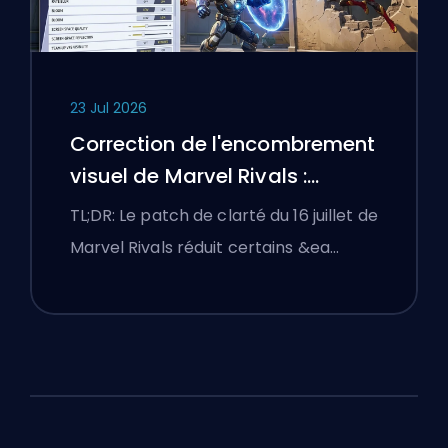
23 Jul 2026
Correction de l'encombrement
visuel de Marvel Rivals :
Meilleurs réglages compétitifs
TL;DR: Le patch de clarté du 16 juillet de
après le patch du 16 juillet
Marvel Rivals réduit certains &ea…