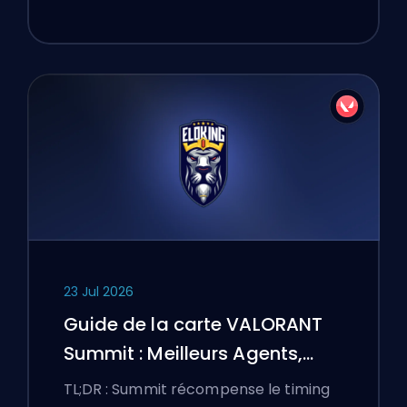
23 Jul 2026
Guide de la carte VALORANT
Summit : Meilleurs Agents,
Callouts et Fumigènes
TL;DR : Summit récompense le timing