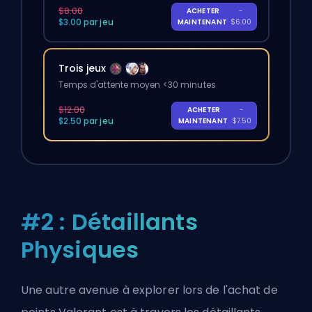
$8.00
ACHETER
-
$3.00 par jeu
MAINTENANT
$6.00
Trois jeux
Temps d'attente moyen <30 minutes
$12.00
ACHETER
-
$2.50 par jeu
MAINTENANT
$7.50
#2 : Détaillants
Physiques
Une autre avenue à explorer lors de l'achat de