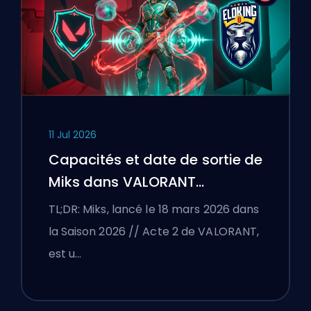
11 Jul 2026
Capacités et date de sortie de
Miks dans VALORANT
expliquées
TL;DR: Miks, lancé le 18 mars 2026 dans
la Saison 2026 // Acte 2 de VALORANT,
est u…