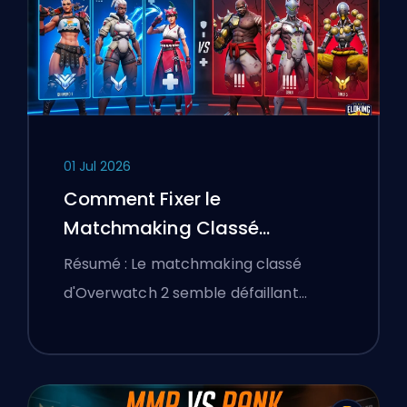
01 Jul 2026
Comment Fixer le
Matchmaking Classé
d'Overwatch 2 et les Lobbies
Résumé : Le matchmaking classé
Déséquilibrés
d'Overwatch 2 semble défaillant…