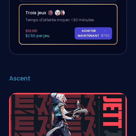
Trois jeux
Temps d'attente moyen <30 minutes
$12.00
ACHETER
-
$2.50 par jeu
MAINTENANT
$7.50
Ascent