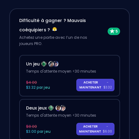
Difficulté à gagner ? Mauvais
coéquipiers ?
Achetez une partie avec l’un de nos
joueurs PRO.
Un jeu
Temps d'attente moyen <30 minutes
$4.00
ACHETER
-
$3.32 par jeu
MAINTENANT
$3.32
Deux jeux
Temps d'attente moyen <30 minutes
$8.00
ACHETER
-
$3.00 par jeu
MAINTENANT
$6.00