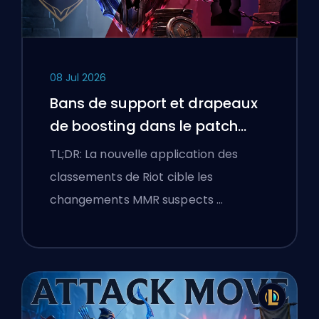
08 Jul 2026
Bans de support et drapeaux
de boosting dans le patch
25.18 de League of Legends
TL;DR: La nouvelle application des
classements de Riot cible les
changements MMR suspects …