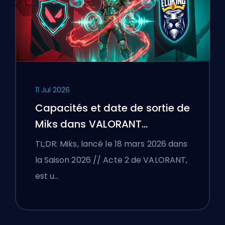
11 Jul 2026
Capacités et date de sortie de
Miks dans VALORANT
expliquées
TL;DR: Miks, lancé le 18 mars 2026 dans
la Saison 2026 // Acte 2 de VALORANT,
est u…