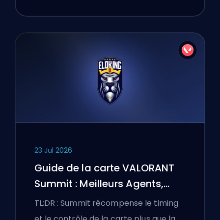
23 Jul 2026
Guide de la carte VALORANT
Summit : Meilleurs Agents,
Callouts et Fumigènes
TL;DR : Summit récompense le timing
et le contrôle de la carte plus que la