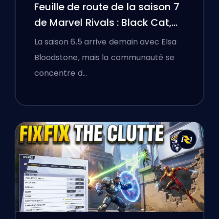
Feuille de route de la saison 7
de Marvel Rivals : Black Cat,
White Fox, et l'événement
La saison 6.5 arrive demain avec Elsa
Monsters Take Manhattan
Bloodstone, mais la communauté se
concentre d…