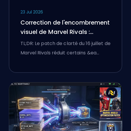
23 Jul 2026
Correction de l'encombrement
visuel de Marvel Rivals :
Meilleurs réglages compétitifs
TL;DR: Le patch de clarté du 16 juillet de
après le patch du 16 juillet
Marvel Rivals réduit certains &ea…