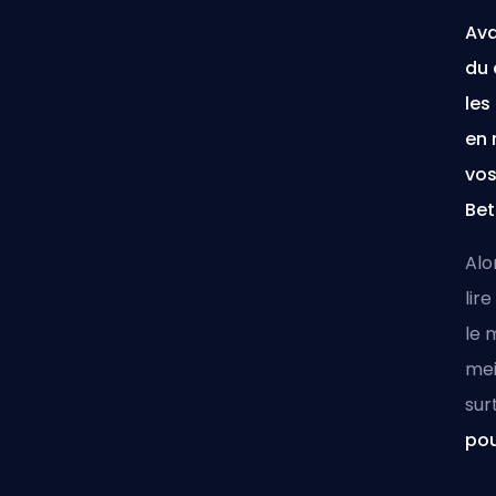
Ava
du 
les
en 
vos
Bet
Alo
lir
le 
mei
sur
pou