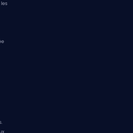
 les
ée
s
s.
ux