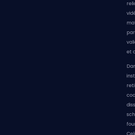
rel
vid
mat
par
val
et 
Dan
ins
ret
coa
dis
sch
fou
Cel