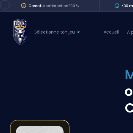
Garantie
satisfaction 100 %
<30 m
Sélectionne ton jeu
Accueil
À 
League of Legends
League 
Marvel Rivals
SERVICES
Valorant
M
Division Boos
Dota 2
Placements
o
Counter-Strike
Wins
Overwatch 2
Coaching
Rocket League
Path of Exile 2
Teammate