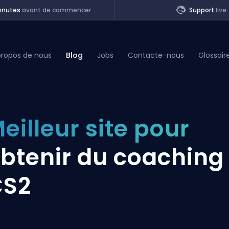
inutes
avant de commencer
Support
live
propos de nous
Blog
Jobs
Contacte-nous
Glossair
of Legends
eilleur site pour
t
btenir du coaching
CS2