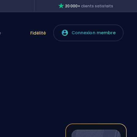
20 000+
clients satisfaits
Connexion membre
e
Fidélité