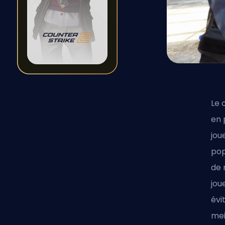
Le
en 
jou
pop
de 
jou
évi
mei