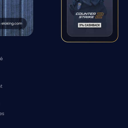
sé
nt
r
es