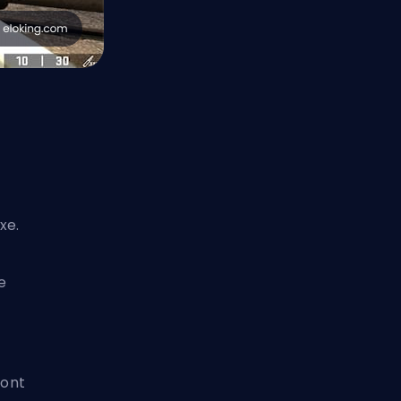
xe.
e
pont