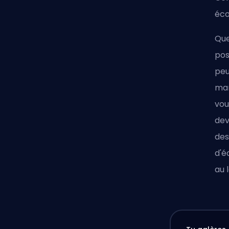
éco
Que
pos
peu
man
vou
dev
des
d'é
au 