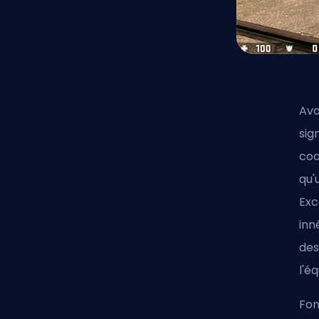
Ava
sig
coa
qu'
Exc
inn
des
l'é
Fon