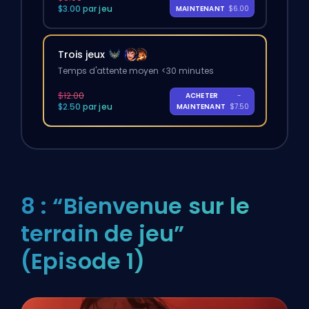
$3.00 par jeu
MAINTENANT
$6.00
Trois jeux
Temps d'attente moyen <30 minutes
$12.00
ACHETER
-
$2.50 par jeu
MAINTENANT
$7.50
8 : “Bienvenue sur le
terrain de jeu”
(Episode 1)