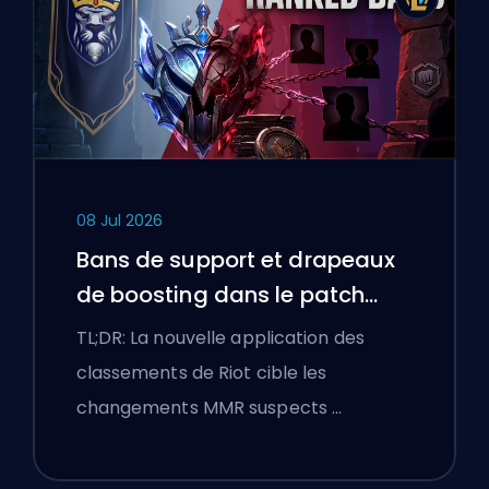
08 Jul 2026
Bans de support et drapeaux
de boosting dans le patch
25.18 de League of Legends
TL;DR: La nouvelle application des
classements de Riot cible les
changements MMR suspects …