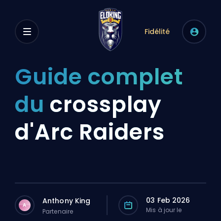
Fidélité
Guide complet
du
crossplay
d'Arc Raiders
03 Feb 2026
Anthony King
A
Mis à jour le
Partenaire