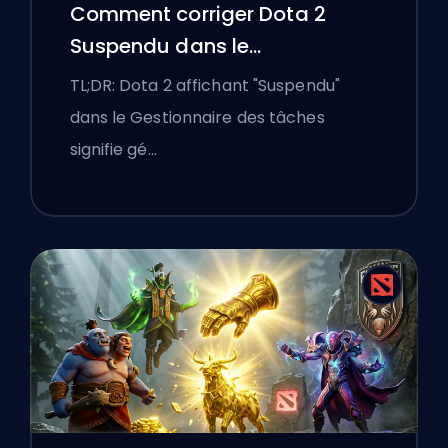
Comment corriger Dota 2
Suspendu dans le
Gestionnaire des tâches sur
TL;DR: Dota 2 affichant "Suspendu"
un ordinateur portable
dans le Gestionnaire des tâches
Windows
signifie gé…