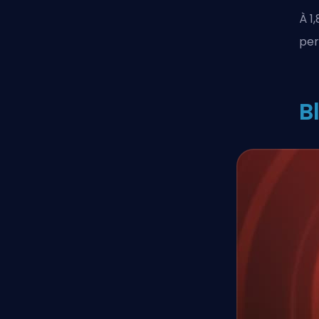
À 1
per
B