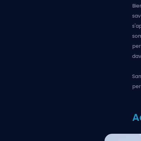
Bie
sav
s'a
som
per
dav
San
per
A