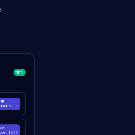
5
TER
-
NANT
$3.32
ER
-
NANT
$6.00