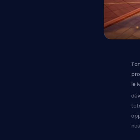
Tan
pro
le 
dév
tot
app
nou