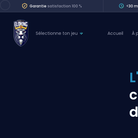
Garantie
satisfaction 100 %
<30 m
Sélectionne ton jeu
Accueil
À 
League of Legends
League 
Marvel Rivals
SERVICES
Valorant
L
Division Boos
Dota 2
Placements
c
Counter-Strike
Wins
Overwatch 2
d
Coaching
Rocket League
Path of Exile 2
Teammate