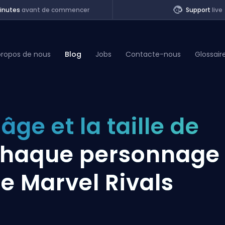
inutes
avant de commencer
Support
live
propos de nous
Blog
Jobs
Contacte-nous
Glossair
of Legends
'âge et la taille de
t
haque personnage
e Marvel Rivals