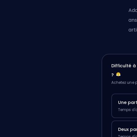
Ada
ans
art
Difficulté 
?
Achetez une p
Une part
Temps d'a
Deux par
Temps d'a