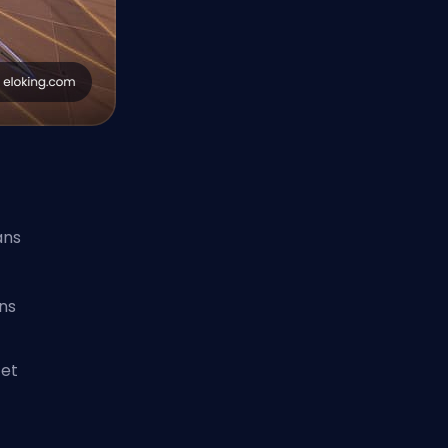
ans
ons
 et