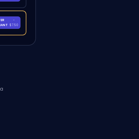
TER
-
NANT
$7.50
la