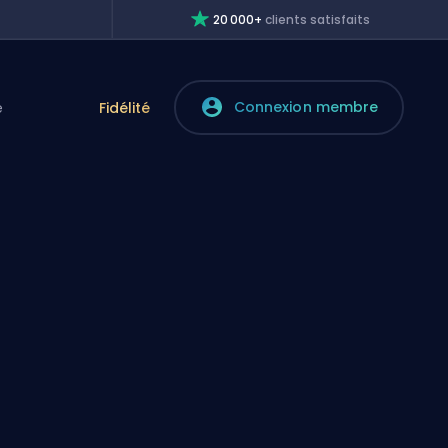
20 000+
clients satisfaits
Connexion membre
e
Fidélité