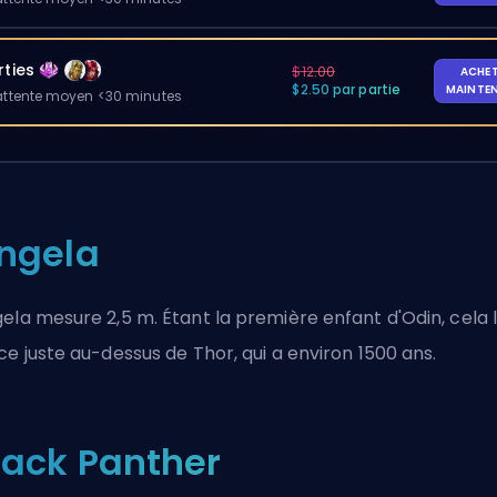
rties
$12.00
ACHE
$2.50 par partie
MAINTE
ttente moyen <30 minutes
ngela
ela mesure 2,5 m. Étant la
première enfant d'Odin
, cela 
ce juste au-dessus de Thor, qui a environ 1500 ans.
lack Panther