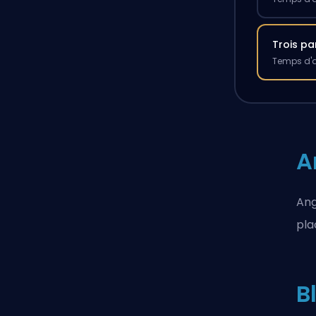
Trois pa
Temps d'a
A
Ang
pla
B