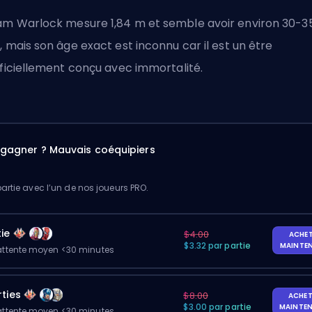
m Warlock mesure 1,84 m et semble avoir environ 30-3
, mais son âge exact est inconnu car il est un être
ificiellement conçu avec immortalité.
à gagner ? Mauvais coéquipiers
artie avec l’un de nos joueurs PRO.
ie
$4.00
ACHE
$3.32 par partie
MAINTE
ttente moyen <30 minutes
ties
$8.00
ACHET
$3.00 par partie
MAINTE
ttente moyen <30 minutes