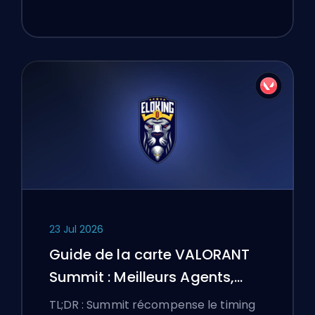
23 Jul 2026
Guide de la carte VALORANT
Summit : Meilleurs Agents,
Callouts et Fumigènes
TL;DR : Summit récompense le timing