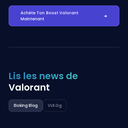
Achète Ton Boost Valorant
Maintenant
Lis les news de
Valorant
Eloking Blog
VLR.gg