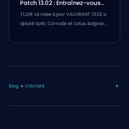
Patch 13.02 : Entraînez-vous
sur Split, Corrode et Lotus
TL;DR: La mise à jour VALORANT 13.02 a
ajouté Split, Corrode et Lotus &agrav…
Blog
Valorant