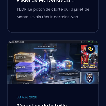
Meilleurs réglages compétitifs
TL;DR: Le patch de clarté du 16 juillet de
après le patch du 16 juillet
Marvel Rivals réduit certains &ea…
08 Aug 2026
Réduction de la taille