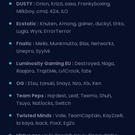
DUSTY :
Orion, Krizzi, sasa, Frankyboxing,
Milkboy, cmd, 424, ILO
Ecstatic :
Knuten, Among, gainer, ducky1, tirko,
Lugia, Wyni, ErrorTerror
Fnatic :
Melio, Munkmutta, Blax, Networkz,
Linepro, Syylvii
Luminosity Gaming EU :
Destroyed, Naga,
Raajaro, TrqstMe, Lv1Crook, fate
OG :
Etsu, tanuki, Snayz, Nzo, Alx, Ken
Team Peps :
Hqrdest, Leaf, Teemo, Shuh,
Tsuyo, Natlocks, Switch
Twisted Minds :
Vale, TeamCaptain, KayZzeR,
la kaya, lsack, PoxX, EgZo