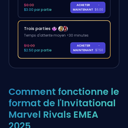
$8.00
ACHETER
-
$3.00 par partie
MAINTENANT
$6.00
Trois parties
Temps d'attente moyen <30 minutes
$12.00
ACHETER
-
$2.50 par partie
MAINTENANT
$7.50
Comment fonctionne le
format de l'Invitational
Marvel Rivals EMEA
2025