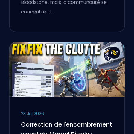
Monsters Take Manhattan
Bloodstone, mais la communauté se
concentre d…
23 Jul 2026
Correction de l'encombrement
visuel de Marvel Rivals :