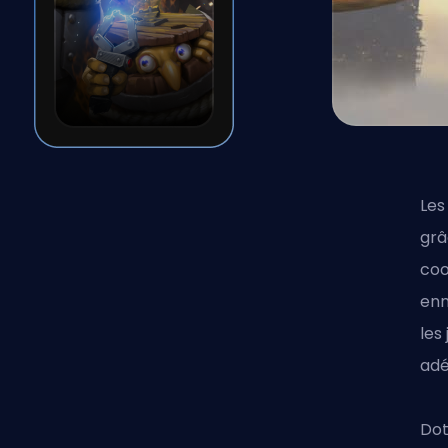
Les
grâ
coo
enn
les
adé
Dot