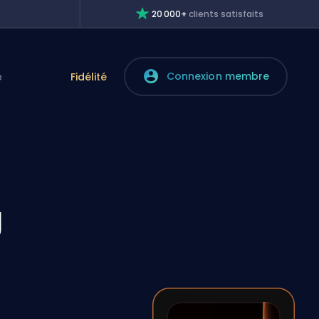
20 000+
clients satisfaits
Connexion membre
e
Fidélité
g