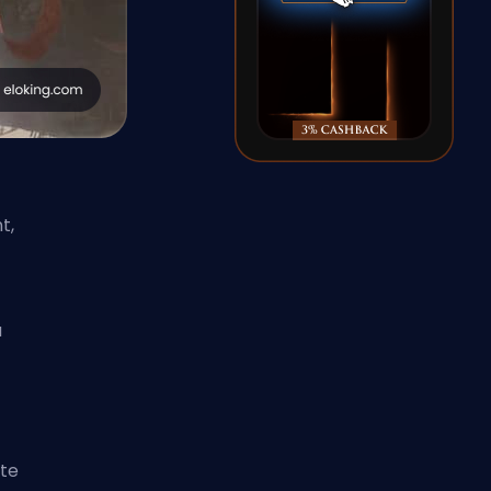
t,
ù
ite