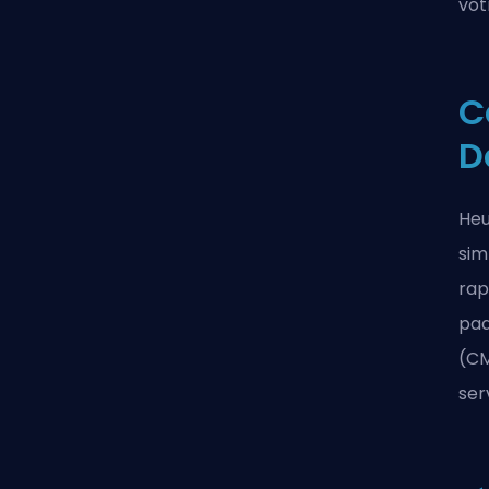
vot
C
D
Heu
sim
rap
paq
(CM
ser