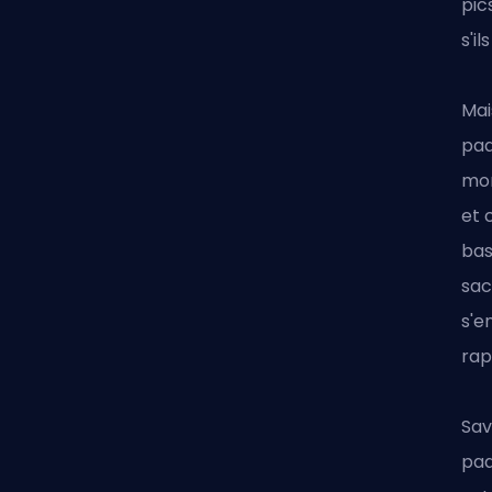
pic
s'i
Mai
paq
mor
et 
bas
sac
s'e
rap
Sav
paq