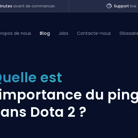
inutes
avant de commencer
Support
live
propos de nous
Blog
Jobs
Contacte-nous
Glossair
of Legends
uelle est
t
'importance du pin
ans Dota 2 ?