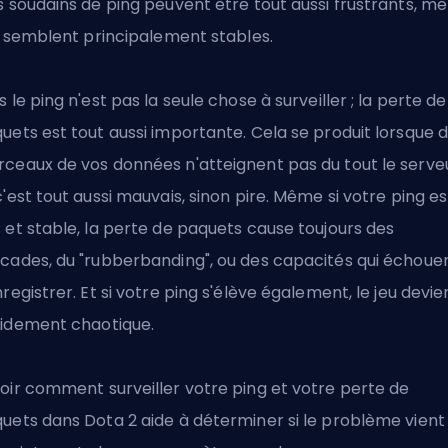
s soudains de ping peuvent être tout aussi frustrants, 
ls semblent principalement stables.
s le ping n'est pas la seule chose à surveiller ; la perte de
uets est tout aussi importante. Cela se produit lorsque 
ceaux de vos données n'atteignent pas du tout le serveu
c'est tout aussi mauvais, sinon pire. Même si votre ping es
 et stable, la perte de paquets cause toujours des
cades, du "rubberbanding", ou des capacités qui échoue
nregistrer. Et si votre ping s'élève également, le jeu devie
idement chaotique.
oir comment surveiller votre ping et votre perte de
uets dans Dota 2 aide à déterminer si le problème vient