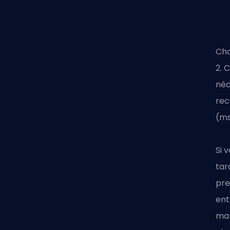
Cha
2. 
néc
rec
(ms
Si 
tar
pre
ent
man