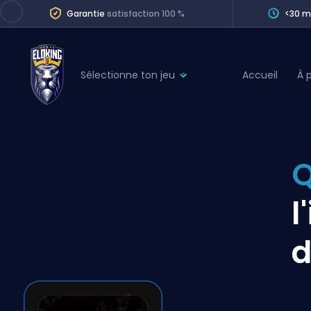
Garantie
satisfaction 100 %
<30 m
Sélectionne ton jeu
Accueil
À 
League of Legends
League 
Marvel Rivals
SERVICES
Valorant
Q
Division Boos
Dota 2
Placements
l
Counter-Strike
Wins
Overwatch 2
d
Coaching
Rocket League
Path of Exile 2
Teammate