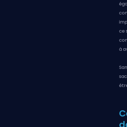
éga
com
imp
ce 
com
à a
San
sac
êtr
C
d