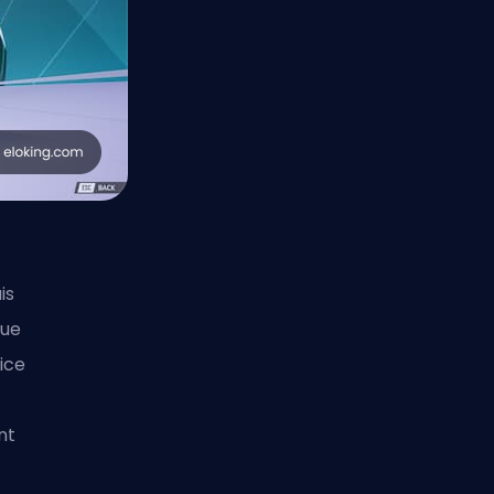
is
que
ice
nt