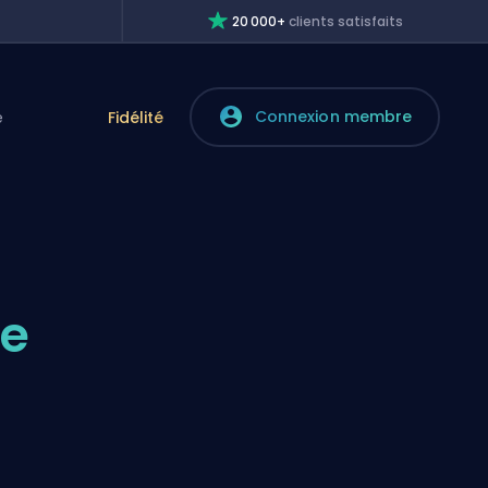
20 000+
clients satisfaits
Connexion membre
e
Fidélité
de