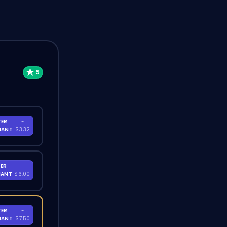
TER
-
NANT
$3.32
ER
-
NANT
$6.00
TER
-
NANT
$7.50