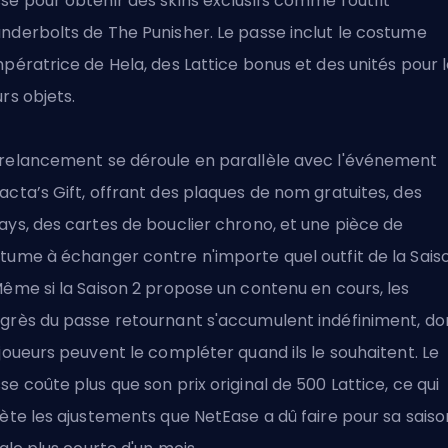
se pour obtenir des skins exclusifs comme l'outfit
nderbolts de The Punisher. Le passe inclut le costume
mpératrice de Hela, des Lattice bonus et des unités pour 
urs objets.
relancement se déroule en parallèle avec l'événement
acta’s Gift, offrant des plaques de nom gratuites, des
ays, des cartes de bouclier chrono,
et une pièce de
stume
à échanger contre n'importe quel outfit de la Sais
Même si la Saison 2 propose un contenu en cours, les
grès du passe retournant s'accumulent indéfiniment, d
 joueurs peuvent le compléter quand ils le souhaitent. Le
se coûte plus que son prix original de 500 Lattice, ce qui
lète les ajustements que NetEase a dû faire pour sa saiso