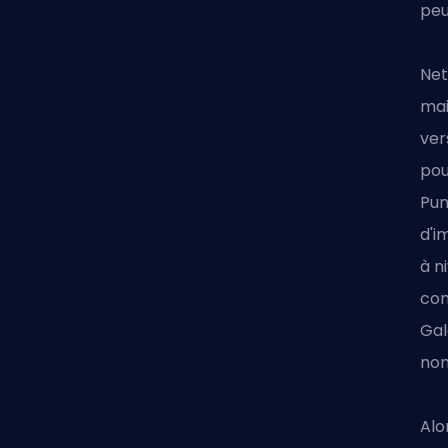
peu
Net
mai
ver
pou
Pun
d'i
à n
com
Gal
nom
Alo