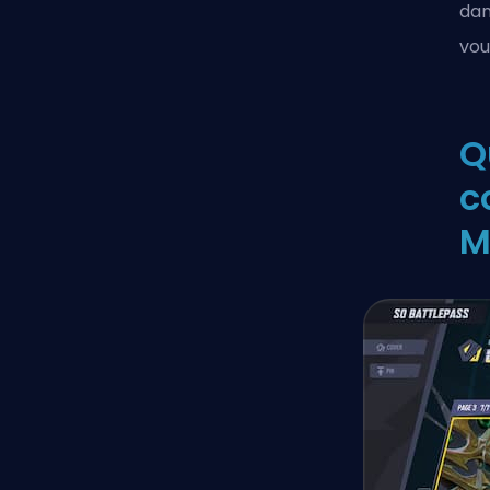
da
vou
Q
c
M