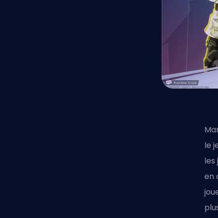
Mar
le 
les
en 
jou
plu