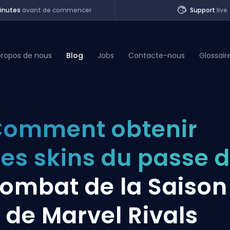
inutes
avant de commencer
Support
live
propos de nous
Blog
Jobs
Contacte-nous
Glossair
of Legends
omment obtenir
t
es skins du passe 
ombat de la Saison
 de Marvel Rivals