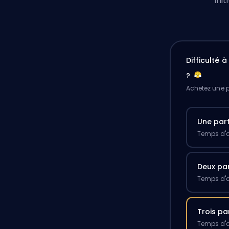
ini
Difficulté 
?
Achetez une p
Une part
Temps d'a
Deux par
Temps d'a
Trois pa
Temps d'a