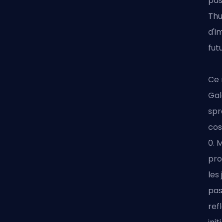
pas
Thu
d'i
fut
Ce 
Gal
spr
co
0. 
pro
les
pas
ref