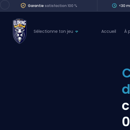
Garantie
satisfaction 100 %
<30 m
Sélectionne ton jeu
Accueil
À 
League of Legends
League 
Marvel Rivals
SERVICES
Valorant
C
Division Boos
Dota 2
Placements
d
Counter-Strike
Wins
Overwatch 2
c
Coaching
Rocket League
0
Path of Exile 2
Teammate