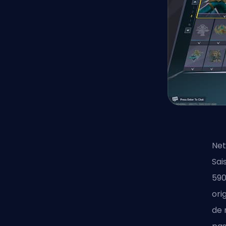
Net
Sai
59
ori
de 