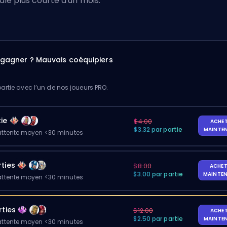
tiale plus courte d'un mois.
à gagner ? Mauvais coéquipiers
artie avec l’un de nos joueurs PRO.
ie
$4.00
ACHE
$3.32 par partie
MAINTE
ttente moyen <30 minutes
ties
$8.00
ACHET
$3.00 par partie
MAINTE
ttente moyen <30 minutes
rties
$12.00
ACHE
$2.50 par partie
MAINTE
ttente moyen <30 minutes