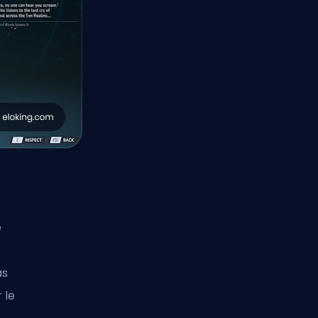
e
as
 le