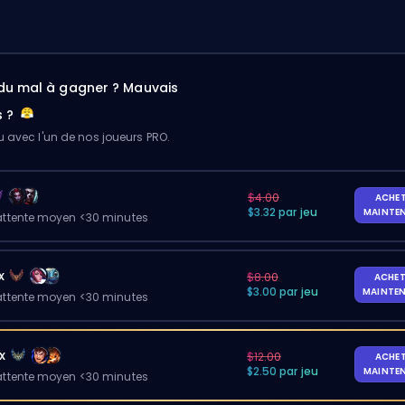
du mal à gagner ? Mauvais
s ?
u avec l'un de nos joueurs PRO.
$4.00
ACHE
$3.32 par jeu
MAINTE
ttente moyen <30 minutes
x
$8.00
ACHET
$3.00 par jeu
MAINTE
ttente moyen <30 minutes
x
$12.00
ACHE
$2.50 par jeu
MAINTE
ttente moyen <30 minutes