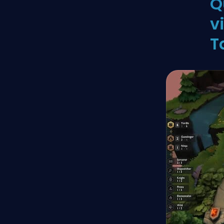
Q
v
T