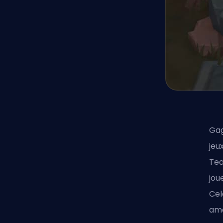
Gag
jeu
Tea
jou
Cel
amé