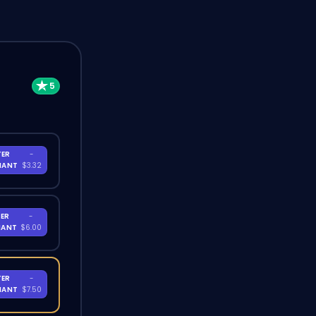
TER
-
NANT
$3.32
ER
-
NANT
$6.00
TER
-
NANT
$7.50