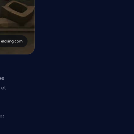
es
 et
ont