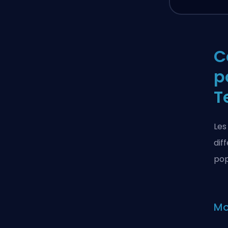
C
p
T
Les
dif
pop
Mo