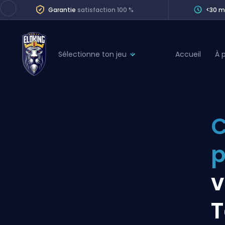
Garantie
satisfaction 100 %
<30 m
Sélectionne ton jeu
Accueil
À 
League of Legends
League 
Marvel Rivals
SERVICES
Valorant
C
Division Boos
Dota 2
Placements
p
Counter-Strike
Wins
Overwatch 2
v
Coaching
Rocket League
T
Path of Exile 2
Teammate