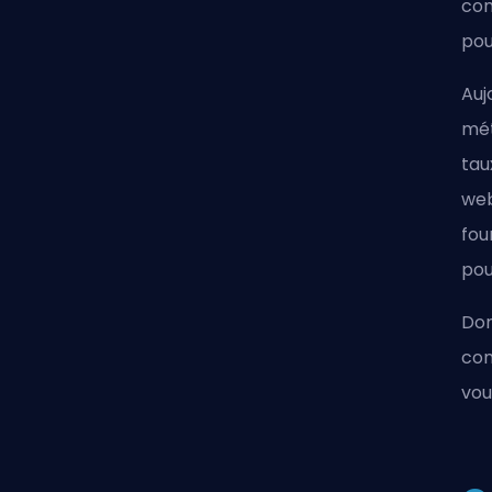
com
pou
Auj
mét
tau
web
fou
pou
Don
con
vou