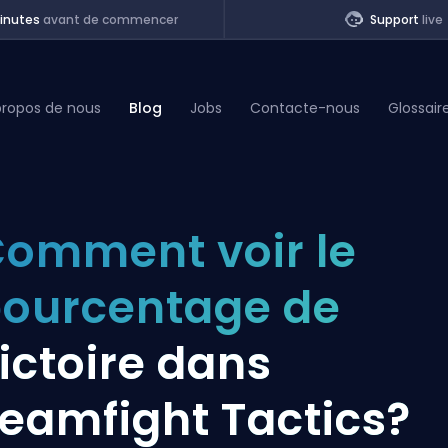
inutes
avant de commencer
Support
live
propos de nous
Blog
Jobs
Contacte-nous
Glossair
of Legends
omment voir le
t
ourcentage de
ictoire dans
eamfight Tactics?