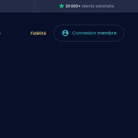
20 000+
clients satisfaits
Connexion membre
e
Fidélité