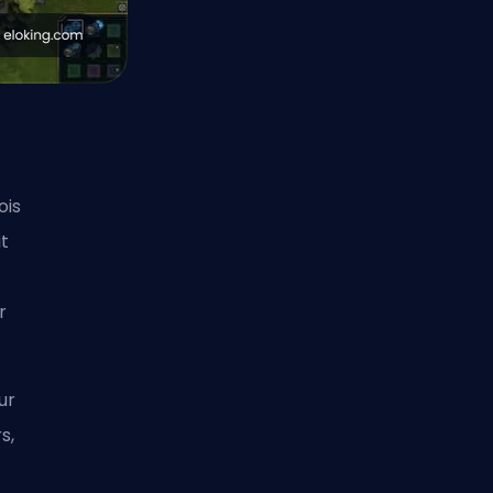
ois
it
r
ur
s,