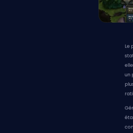
Le 
sta
ell
un 
plu
rat
Gén
éta
com