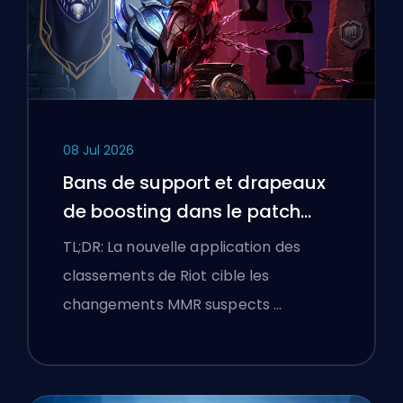
08 Jul 2026
Bans de support et drapeaux
de boosting dans le patch
25.18 de League of Legends
TL;DR: La nouvelle application des
classements de Riot cible les
changements MMR suspects …