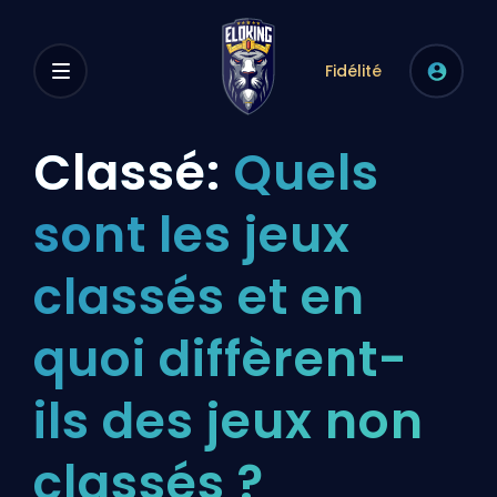
Fidélité
Classé:
Quels
sont les jeux
classés et en
quoi diffèrent-
ils des jeux non
classés ?