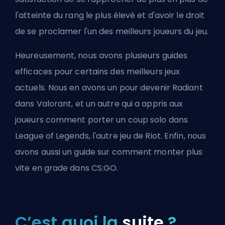
l'atteinte du rang le plus élevé et d'avoir le droit
de se proclamer l'un des meilleurs joueurs du jeu.
Heureusement, nous avons plusieurs guides
efficaces pour certains des meilleurs jeux
actuels. Nous en avons un pour
devenir Radiant
dans Valorant
, et un autre qui a appris aux
joueurs
comment porter un coup solo dans
League of Legends
, l'autre jeu de
Riot
. Enfin, nous
avons aussi un guide sur
comment monter plus
vite en grade dans CS:GO
.
C’est quoi la
suite
?