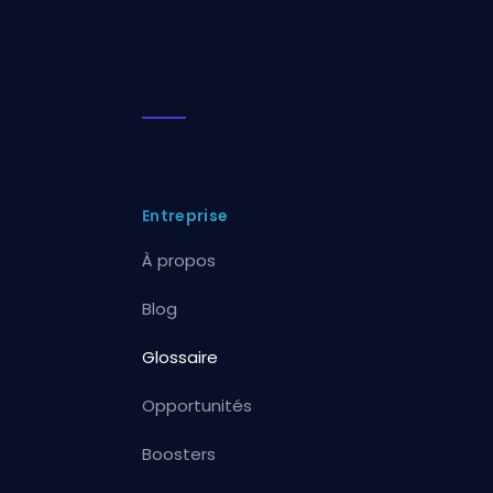
Entreprise
À propos
Blog
Glossaire
Opportunités
Boosters