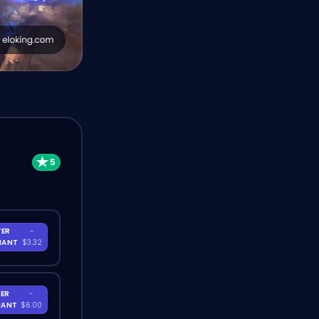
TER
-
NANT
$3.32
ER
-
NANT
$6.00