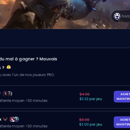
du mal à gagner ? Mauvais
s ?
u avec l'un de nos joueurs PRO.
$4.00
ACHE
$3.32 par jeu
MAINTE
ttente moyen <30 minutes
x
$8.00
ACHET
$3.00 par jeu
MAINTE
ttente moyen <30 minutes