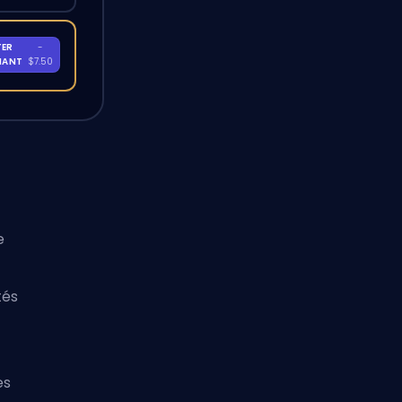
TER
-
NANT
$7.50
e
tés
es