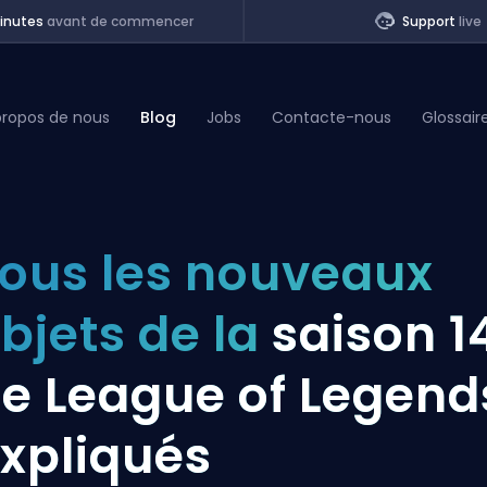
inutes
avant de commencer
Support
live
propos de nous
Blog
Jobs
Contacte-nous
Glossair
of Legends
ous les nouveaux
t
bjets de la
saison 1
e League of Legend
xpliqués