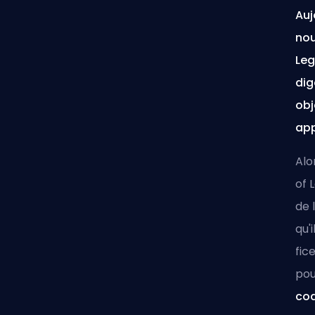
Auj
nou
Leg
dig
obj
app
Alo
of 
de 
qu'
fic
pou
cod