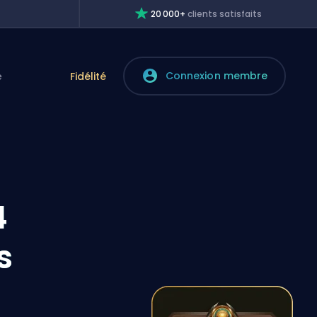
20 000+
clients satisfaits
Connexion membre
e
Fidélité
4
s