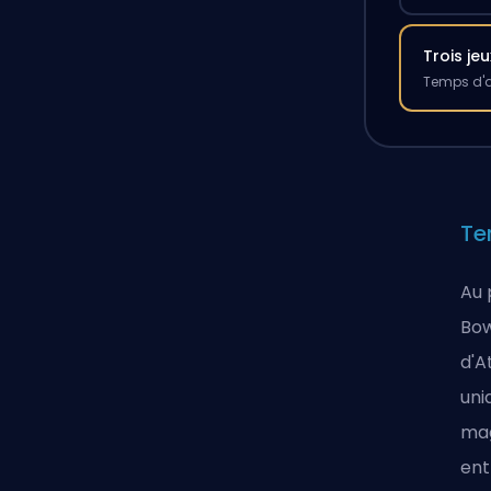
Trois jeu
Temps d'a
Te
Au 
Bow
d'A
uni
mag
ent