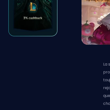
La 
pro
tou
rej
que
cha