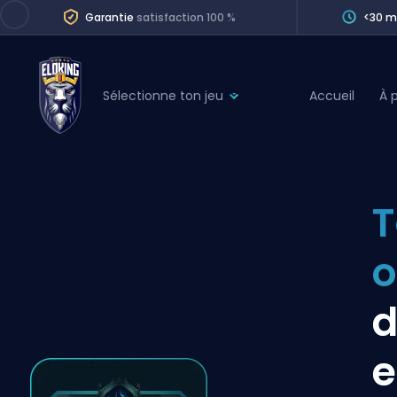
Garantie
satisfaction 100 %
<30 m
Sélectionne ton jeu
Accueil
À 
League of Legends
League 
Marvel Rivals
SERVICES
Valorant
T
Division Boos
Dota 2
Placements
o
Counter-Strike
Wins
Overwatch 2
d
Coaching
Rocket League
e
Path of Exile 2
Teammate