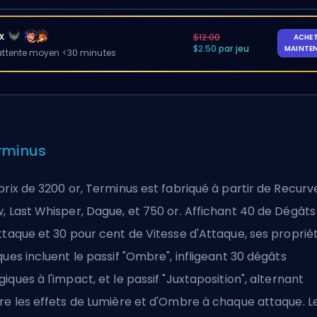
x
$12.00
ACHE
$2.50 par jeu
MAINTE
ttente moyen <30 minutes
rminus
prix de 3200 or, Terminus est fabriqué à partir de Recurv
, Last Whisper, Dague, et 750 or. Affichant 40 de Dégâts
ttaque et 30 pour cent de Vitesse d'Attaque, ses proprié
ques incluent le passif "Ombre", infligeant 30 dégâts
iques à l'impact, et le passif "Juxtaposition", alternant
re les effets de Lumière et d'Ombre à chaque attaque. L