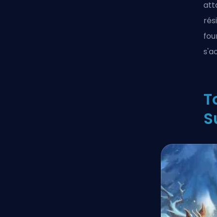
att
rés
fou
s'a
T
S