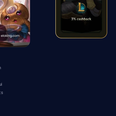
n
i
ts