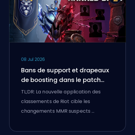
08 Jul 2026
Bans de support et drapeaux
de boosting dans le patch
25.18 de League of Legends
TL;DR: La nouvelle application des
classements de Riot cible les
changements MMR suspects …