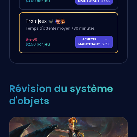
$3.00 par jeu
MAINTENANT
$6.00
Trois jeux
Temps d'attente moyen <30 minutes
$12.00
ACHETER
-
$2.50 par jeu
MAINTENANT
$7.50
Révision du système
d'objets