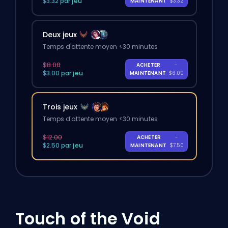
$3.32 par jeu
MAINTENANT
$3.32
Deux jeux
Temps d'attente moyen <30 minutes
$8.00
ACHETER
-
$3.00 par jeu
MAINTENANT
$6.00
Trois jeux
Temps d'attente moyen <30 minutes
$12.00
ACHETER
-
$2.50 par jeu
MAINTENANT
$7.50
Touch of the Void