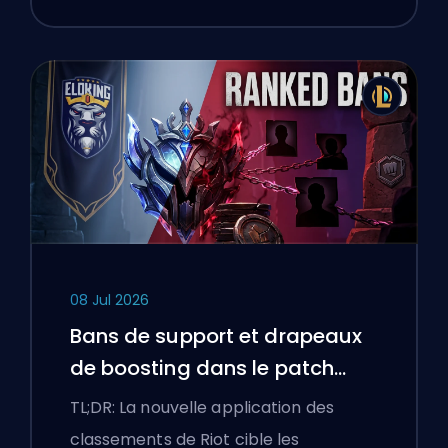
08 Jul 2026
Bans de support et drapeaux
de boosting dans le patch
25.18 de League of Legends
TL;DR: La nouvelle application des
classements de Riot cible les