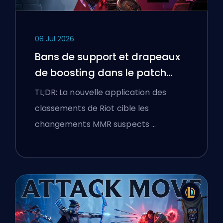
08 Jul 2026
Bans de support et drapeaux
de boosting dans le patch
25.18 de League of Legends
TL;DR: La nouvelle application des
classements de Riot cible les
changements MMR suspects …