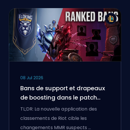
08 Jul 2026
Bans de support et drapeaux
de boosting dans le patch
25.18 de League of Legends
TL;DR: La nouvelle application des
classements de Riot cible les
changements MMR suspects …