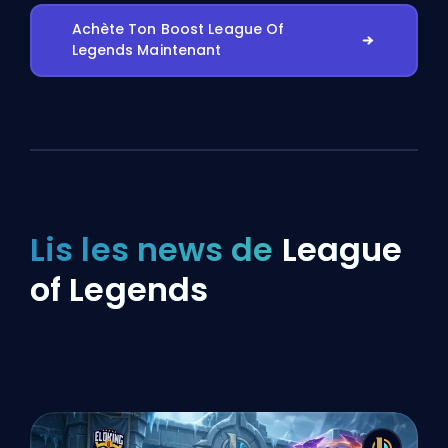
Achète Ton Boost League Of
Legends Maintenant
Lis les news de
League
of Legends