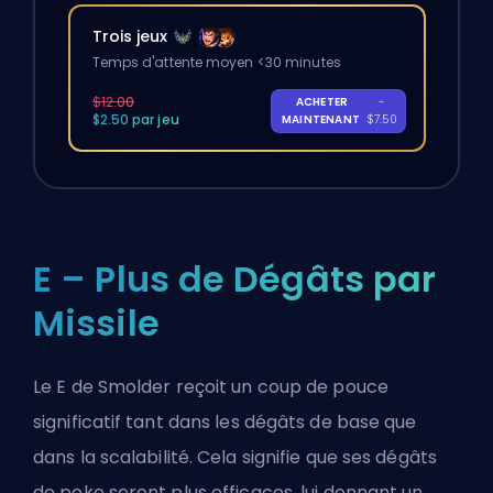
Trois jeux
Temps d'attente moyen <30 minutes
$12.00
ACHETER
-
$2.50 par jeu
MAINTENANT
$7.50
E – Plus de Dégâts par
Missile
Le E de Smolder reçoit un coup de pouce
significatif tant dans les dégâts de base que
dans
la scalabilité
. Cela signifie que ses dégâts
de poke seront plus efficaces, lui donnant un