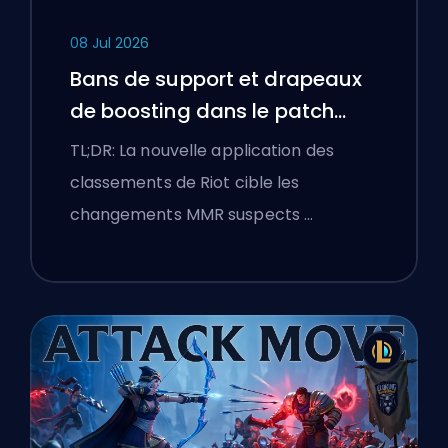
08 Jul 2026
Bans de support et drapeaux
de boosting dans le patch
25.18 de League of Legends
TL;DR: La nouvelle application des
classements de Riot cible les
changements MMR suspects …