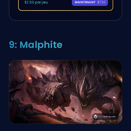
$2.50 par jeu
MAINTENANT
$7.50
9: Malphite