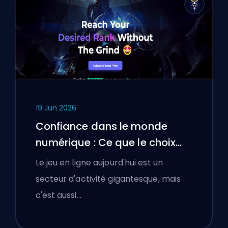
19 Jun 2026
Confiance dans le monde
numérique : Ce que le choix
d'une plateforme de boosting
Le jeu en ligne aujourd'hui est un
a appris aux joueurs polonais
secteur d'activité gigantesque, mais
sur la vérification des services
c'est aussi…
en ligne