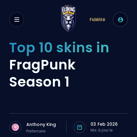
Fidélité
Top 10 skins in
FragPunk
Season 1
03 Feb 2026
Anthony King
A
Mis à jour le
Partenaire