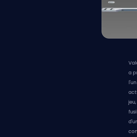
Val
a p
l'u
act
jeu
fus
d'u
com