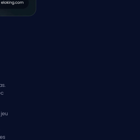
as.
ec
 jeu
s
des