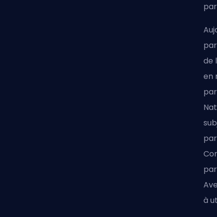
par
Auj
par
de 
en 
par
Nat
sub
pa
Con
par
Ave
à ut