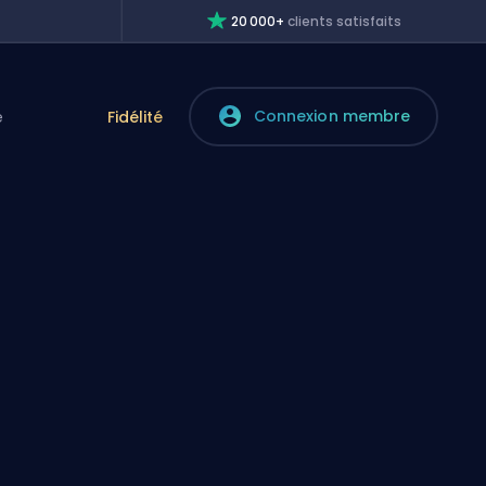
20 000+
clients satisfaits
Connexion membre
e
Fidélité