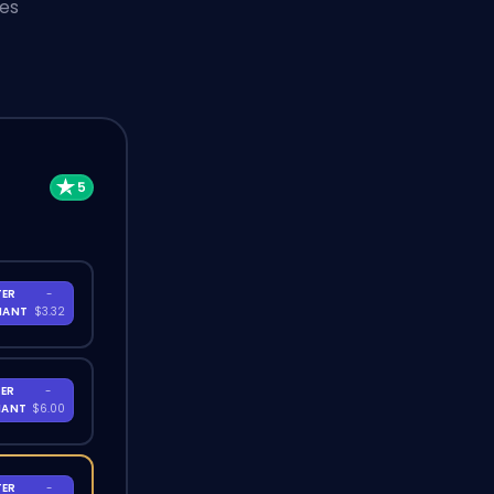
les
TER
-
NANT
$3.32
ER
-
NANT
$6.00
TER
-