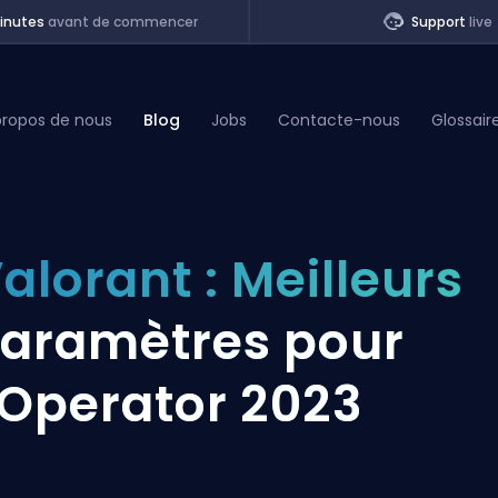
inutes
avant de commencer
Support
live
propos de nous
Blog
Jobs
Contacte-nous
Glossair
of Legends
alorant : Meilleurs
t
aramètres pour
'Operator 2023