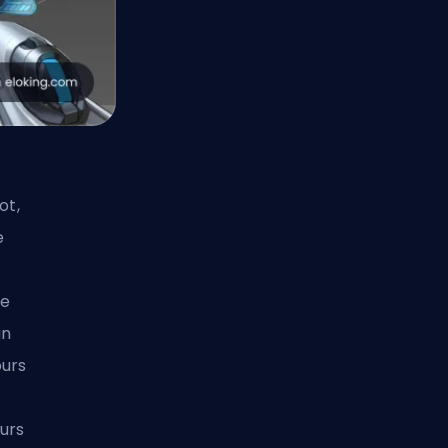
ot,
e
le
un
ours
eurs