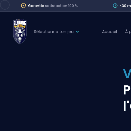
Garantie
satisfaction 100 %
<30 m
Sélectionne ton jeu
Accueil
À 
League of Legends
League 
Marvel Rivals
SERVICES
Valorant
V
Division Boos
Dota 2
Placements
P
Counter-Strike
Wins
Overwatch 2
l
Coaching
Rocket League
Path of Exile 2
Teammate