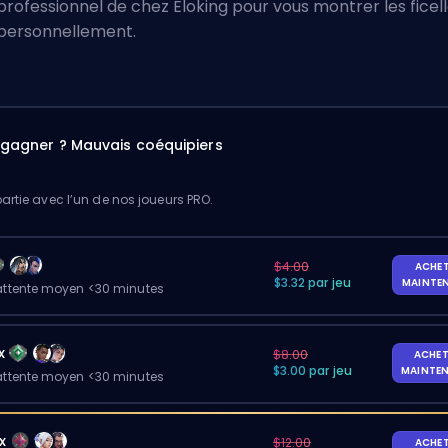
professionnel de chez Eloking
pour vous montrer les ficel
personnellement.
à gagner ? Mauvais coéquipiers
artie avec l’un de nos joueurs PRO.
$4.00
ACHE
$3.32 par jeu
MAINTE
ttente moyen <30 minutes
x
$8.00
ACHET
$3.00 par jeu
MAINTE
ttente moyen <30 minutes
x
$12.00
ACHE