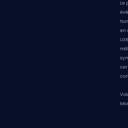
Le 
évé
hum
en 
LGB
mil
sym
cer
con
Voi
Mon