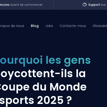
inutes
avant de commencer
Support
live
propos de nous
Blog
Jobs
Contacte-nous
Glossair
of Legends
ourquoi les gens
t
oycottent-ils la
oupe du Monde
sports 2025 ?