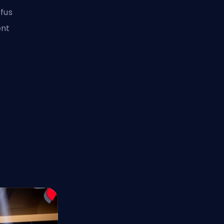
efus
ent