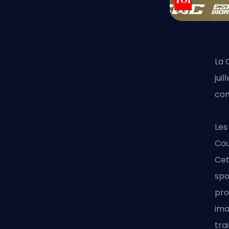
La
jui
com
Les
Cou
Cet
spo
pro
ima
tra