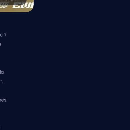
du 7
s
la
”.
mes
c