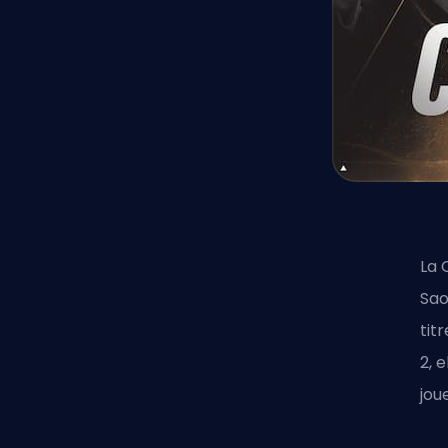
La 
Sao
tit
2, 
jou