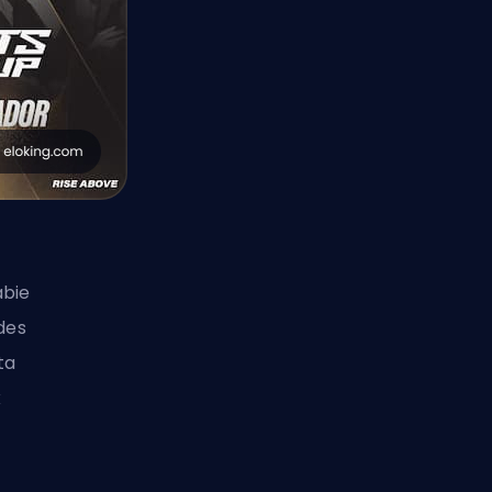
abie
 des
ta
x