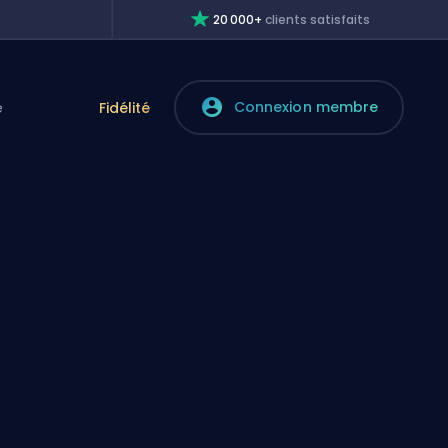
20 000+
clients satisfaits
Connexion membre
e
Fidélité