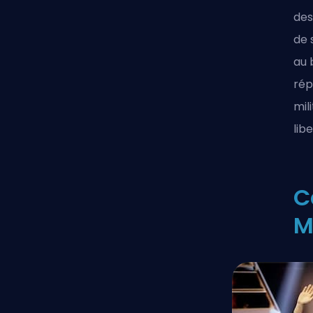
des
de 
au 
rép
mil
lib
C
M