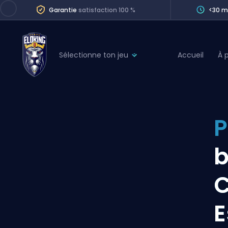
Garantie
satisfaction 100 %
<30 m
Sélectionne ton jeu
Accueil
À 
League of Legends
League 
Marvel Rivals
SERVICES
Valorant
P
Division Boos
Dota 2
Placements
b
Counter-Strike
Wins
Overwatch 2
C
Coaching
Rocket League
E
Path of Exile 2
Teammate