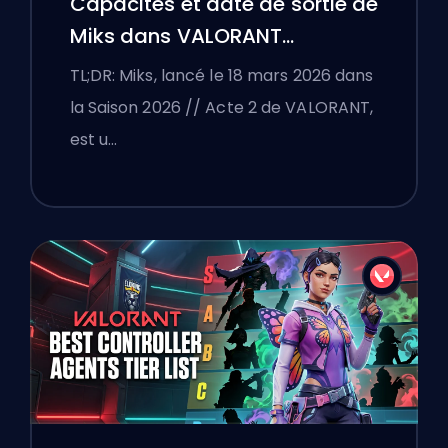
Capacités et date de sortie de
Miks dans VALORANT
expliquées
TL;DR: Miks, lancé le 18 mars 2026 dans
la Saison 2026 // Acte 2 de VALORANT,
est u…