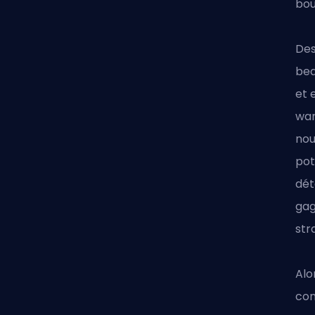
bou
Des
bea
et 
war
nou
pot
dét
gag
str
Alo
con