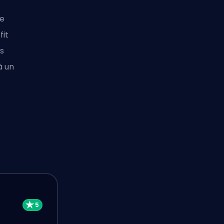
le
fit
s
à un