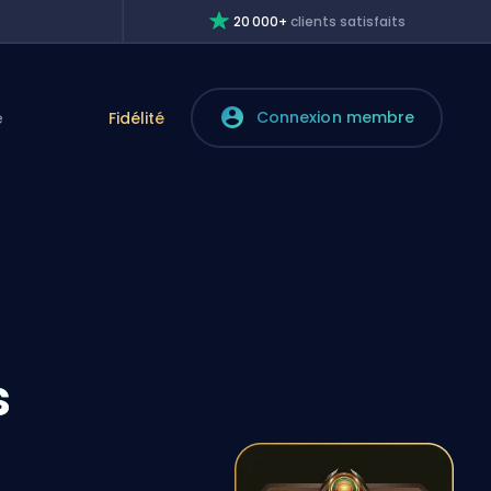
20 000+
clients satisfaits
Connexion membre
e
Fidélité
s