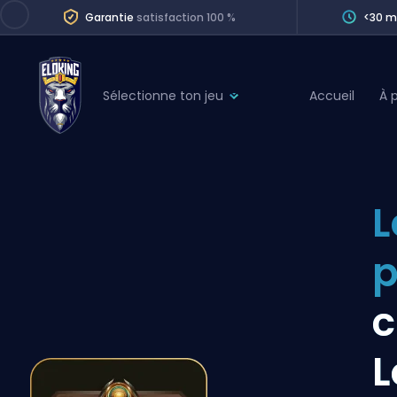
Garantie
satisfaction 100 %
<30 m
Sélectionne ton jeu
Accueil
À 
League of Legends
League 
Marvel Rivals
SERVICES
Valorant
L
Division Boos
Dota 2
Placements
p
Counter-Strike
Wins
Overwatch 2
Coaching
Rocket League
L
Path of Exile 2
Teammate