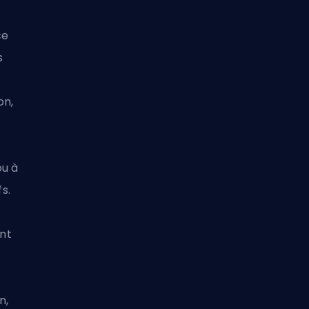
ce
s
on
,
ou à
fs.
nt
n,