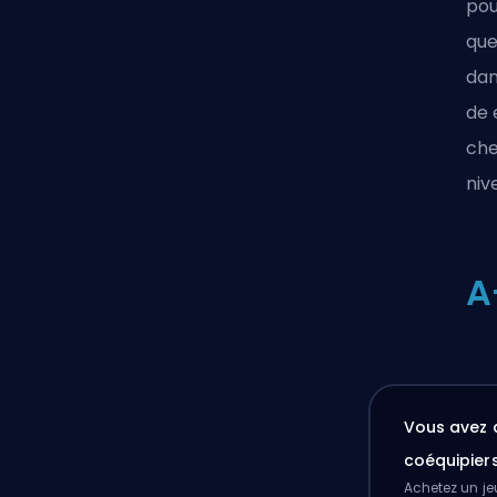
pou
que
dan
de
che
niv
A
Vous avez 
coéquipier
Achetez un je