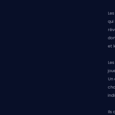
Les
qui
rév
don
et 
Les
jou
Un 
cha
ind
Ils