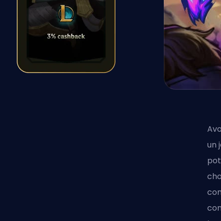
Avo
un 
pot
cho
com
con