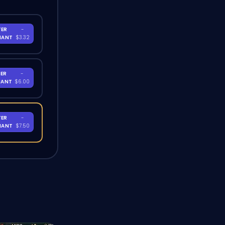
TER
-
NANT
$3.32
ER
-
NANT
$6.00
TER
-
NANT
$7.50