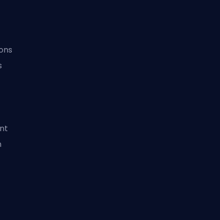
ons
s
nt
n