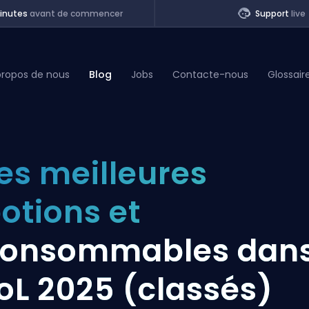
inutes
avant de commencer
Support
live
propos de nous
Blog
Jobs
Contacte-nous
Glossair
of Legends
es meilleures
t
otions et
consommables dan
oL 2025 (classés)