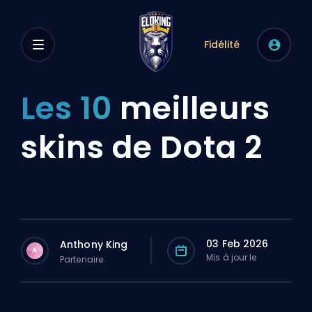
Fidélité
Les 10
meilleurs
skins de Dota 2
03 Feb 2026
Anthony King
A
Mis à jour le
Partenaire