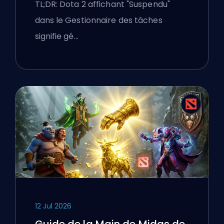
Gestionnaire des tâches sur
TL;DR: Dota 2 affichant "Suspendu"
un ordinateur portable
dans le Gestionnaire des tâches
Windows
signifie gé…
12 Jul 2026