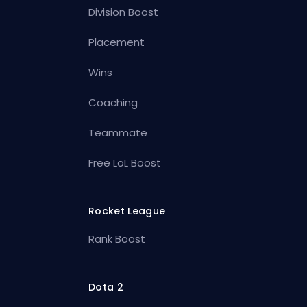
Division Boost
Placement
Wins
Coaching
Teammate
Free LoL Boost
Rocket League
Rank Boost
Dota 2