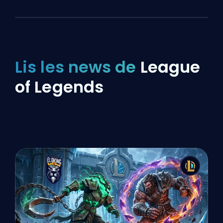
Lis les news de
League
of Legends