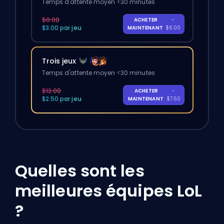
Temps d'attente moyen <30 minutes
$8.00
ACHETER
-
$3.00 par jeu
MAINTENANT
$6.00
Trois jeux
Temps d'attente moyen <30 minutes
$12.00
ACHETER
-
$2.50 par jeu
MAINTENANT
$7.50
Quelles sont les
meilleures équipes LoL
?