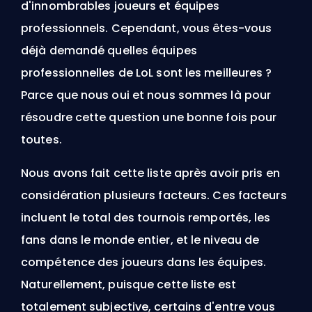
d'innombrables joueurs et équipes
professionnels. Cependant, vous êtes-vous
déjà demandé quelles équipes
professionnelles de LoL sont les meilleures ?
Parce que nous oui et nous sommes là pour
résoudre cette question une bonne fois pour
toutes.
Nous avons fait cette liste après avoir pris en
considération plusieurs facteurs. Ces facteurs
incluent le total des tournois remportés, les
fans dans le monde entier, et le niveau de
compétence des joueurs dans les équipes.
Naturellement, puisque cette liste est
totalement subjective, certains d'entre vous