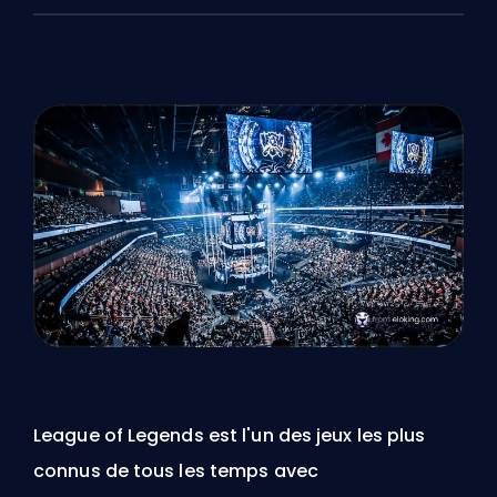
League of Legends est l'un des jeux les plus
connus de tous les temps avec