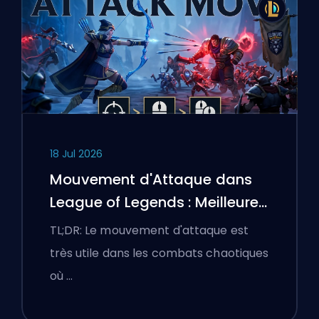
18 Jul 2026
Mouvement d'Attaque dans
League of Legends : Meilleures
Configurations
TL;DR: Le mouvement d'attaque est
très utile dans les combats chaotiques
où …