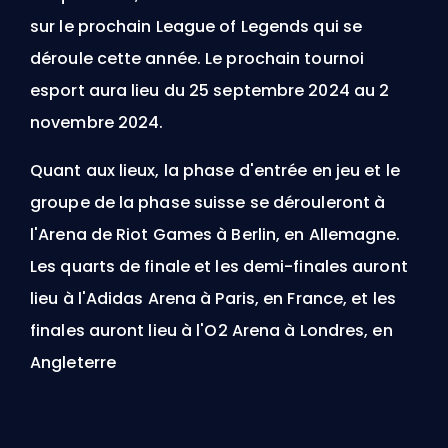
sur le prochain League of Legends qui se
déroule cette année. Le prochain tournoi
esport aura lieu du 25 septembre 2024 au 2
novembre 2024.
Quant aux lieux, la phase d'entrée en jeu et le
groupe de la phase suisse se dérouleront à
l'Arena de Riot Games à Berlin, en Allemagne.
Les quarts de finale et les demi-finales auront
lieu à l'Adidas Arena à Paris, en France, et les
finales auront lieu à l'O2 Arena à Londres, en
Angleterre