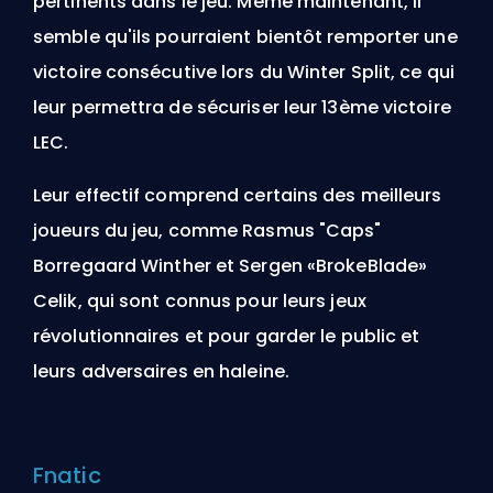
pertinents dans le jeu. Même maintenant, il
semble qu'ils pourraient bientôt remporter une
victoire consécutive lors du Winter Split, ce qui
leur permettra de sécuriser leur 13ème victoire
LEC.
Leur effectif comprend certains des meilleurs
joueurs du jeu, comme Rasmus "Caps"
Borregaard Winther et Sergen «BrokeBlade»
Celik, qui sont connus pour leurs jeux
révolutionnaires et pour garder le public et
leurs adversaires en haleine.
Fnatic