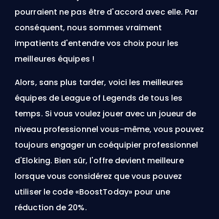
pourraient ne pas être d'accord avec elle. Par
conséquent, nous sommes vraiment
impatients d'entendre vos choix pour les
meilleures équipes !
Alors, sans plus tarder, voici les meilleures
équipes de League of Legends de tous les
temps. Si vous voulez jouer avec un joueur de
niveau professionnel vous-même, vous pouvez
toujours
engager un coéquipier professionnel
d'Eloking
. Bien sûr, l'offre devient meilleure
lorsque vous considérez que vous pouvez
utiliser le code «BoostToday» pour une
réduction de 20%
.