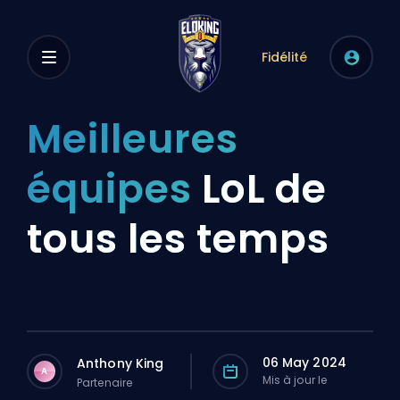
Fidélité
Meilleures
équipes
LoL de
tous les temps
06 May 2024
Anthony King
A
Mis à jour le
Partenaire