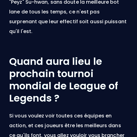
"Peyz" Su-hwan, sans doute la meilleure bot
lane de tous les temps, ce n'est pas
surprenant que leur effectif soit aussi puissant
qu'il l'est.
Quand aura lieu le
prochain tournoi
mondial de League of
Legends ?
Si vous voulez voir toutes ces équipes en
action, et ces joueurs être les meilleurs dans
ce qu'ils font, vous allez vouloir vous brancher