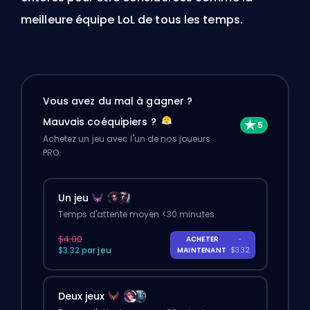
meilleure équipe LoL de tous les temps.
Vous avez du mal à gagner ?
Mauvais coéquipiers ?
Achetez un jeu avec l'un de nos joueurs
PRO.
Un jeu
Temps d'attente moyen <30 minutes
$4.00
ACHETER
-
$3.32 par jeu
MAINTENANT
$3.32
Deux jeux