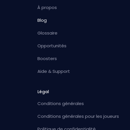
À propos
Blog
Glossaire
Opportunités
Boosters
Aide & Support
Légal
Conditions générales
Conditions générales pour les joueurs
Politique de confidentialité