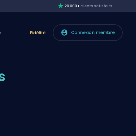
20 000+
clients satisfaits
Connexion membre
e
Fidélité
s