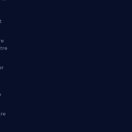
t
re
otre
er
e
tre