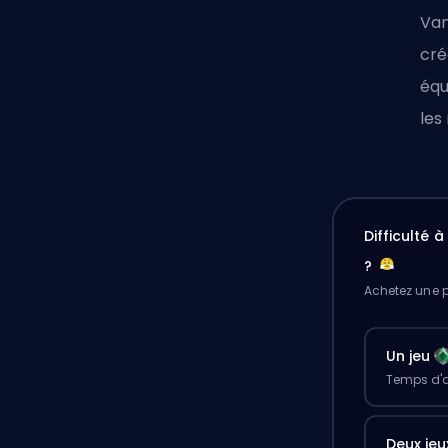
Van
cré
équ
les
Difficulté 
?
Achetez une p
Un jeu
Temps d'a
Deux jeu