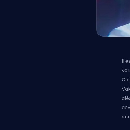
Il 
ver
Cep
Val
alé
dev
enn