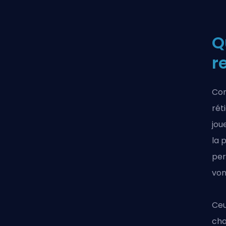
Q
r
Com
rét
jou
la 
per
vont
Ceu
cha