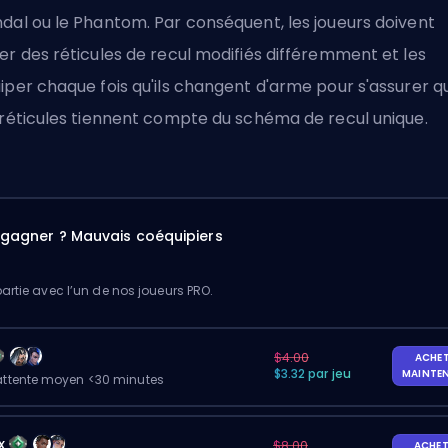
dal ou le Phantom. Par conséquent, les joueurs doivent
er des réticules de recul modifiés différemment et les
iper chaque fois qu'ils changent d'arme pour s'assurer q
 réticules tiennent compte du schéma de recul unique.
à gagner ? Mauvais coéquipiers
artie avec l’un de nos joueurs PRO.
$4.00
ACHE
$3.32 par jeu
MAINTE
ttente moyen <30 minutes
x
$8.00
ACHET