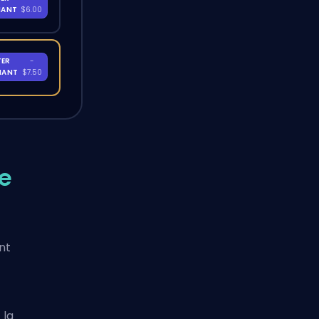
NANT
$6.00
TER
-
NANT
$7.50
e
nt
 la