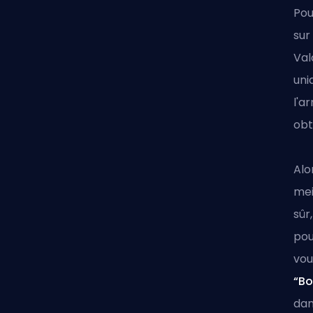
Pou
sur
Val
uni
l'a
obt
Alo
mei
sûr
po
vou
“Bo
dan