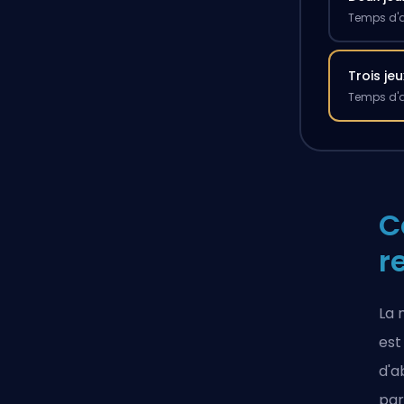
Temps d'a
Trois jeu
Temps d'a
C
r
La 
est
d'a
par