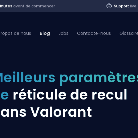
inutes
avant de commencer
Support
live
propos de nous
Blog
Jobs
Contacte-nous
Glossair
of Legends
eilleurs paramètre
t
de
réticule de recul
ans Valorant