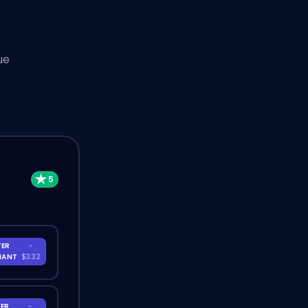
ue
TER
-
NANT
$3.32
ER
-