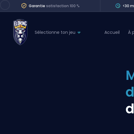
Garantie
satisfaction 100 %
<30 m
Sélectionne ton jeu
Accueil
À 
League of Legends
League 
Marvel Rivals
SERVICES
Valorant
M
Division Boos
Dota 2
Placements
Counter-Strike
Wins
Overwatch 2
d
Coaching
Rocket League
Path of Exile 2
Teammate