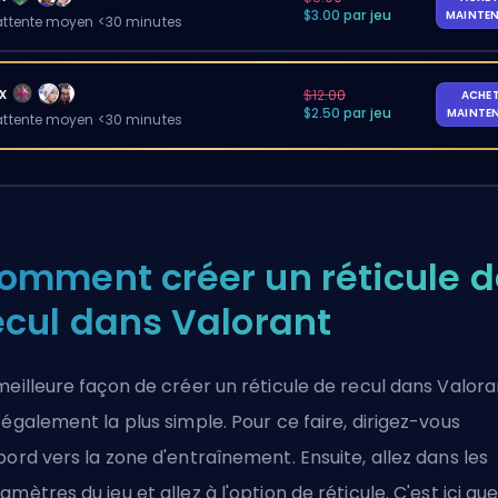
$3.00 par jeu
MAINTE
ttente moyen <30 minutes
x
$12.00
ACHE
$2.50 par jeu
MAINTE
ttente moyen <30 minutes
omment créer un réticule d
ecul dans Valorant
meilleure façon de créer un réticule de recul dans Valora
 également la plus simple. Pour ce faire, dirigez-vous
bord vers la zone d'entraînement. Ensuite, allez dans les
amètres du jeu et allez à l'option de réticule. C'est ici que