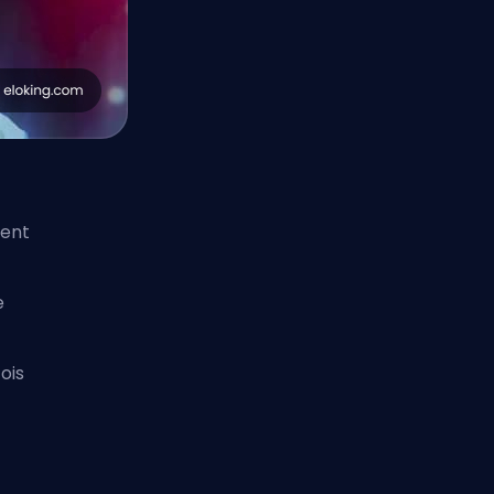
gent
e
ois