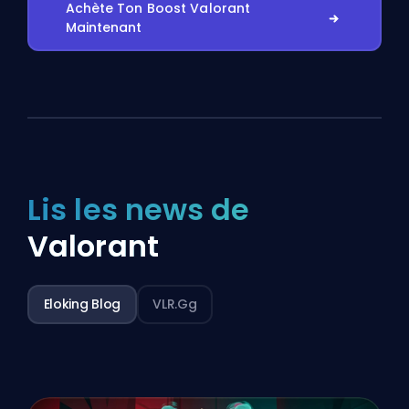
Achète Ton Boost Valorant
Maintenant
Lis les news de
Valorant
Eloking Blog
VLR.gg