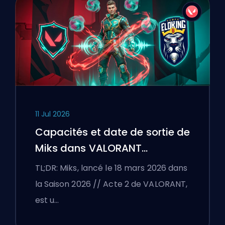
11 Jul 2026
Capacités et date de sortie de
Miks dans VALORANT
expliquées
TL;DR: Miks, lancé le 18 mars 2026 dans
la Saison 2026 // Acte 2 de VALORANT,
est u…