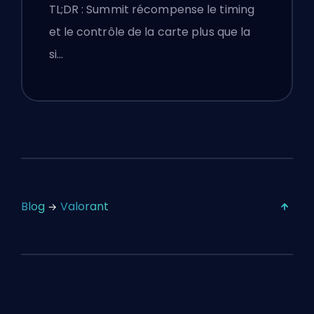
Callouts et Fumigènes
TL;DR : Summit récompense le timing
et le contrôle de la carte plus que la
si…
Blog
Valorant