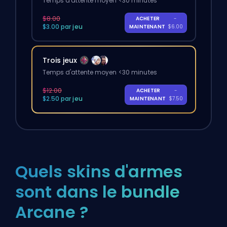
Temps d'attente moyen <30 minutes
$8.00
ACHETER
-
$3.00 par jeu
MAINTENANT
$6.00
Trois jeux
Temps d'attente moyen <30 minutes
$12.00
ACHETER
-
$2.50 par jeu
MAINTENANT
$7.50
Quels skins d'armes
sont dans le bundle
Arcane ?