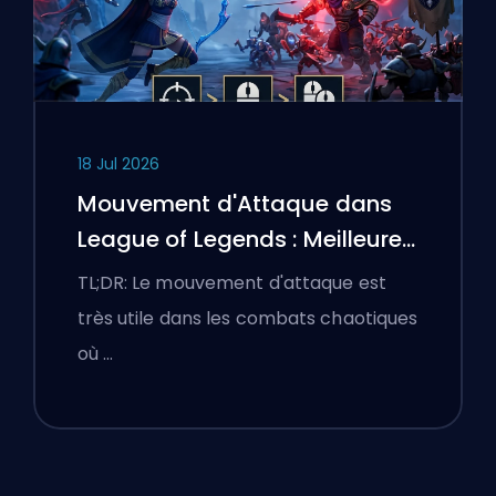
18 Jul 2026
Mouvement d'Attaque dans
League of Legends : Meilleures
Configurations
TL;DR: Le mouvement d'attaque est
très utile dans les combats chaotiques
où …