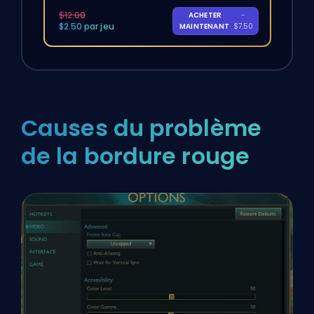
$12.00
ACHETER
-
$2.50 par jeu
MAINTENANT
$7.50
Causes du problème
de la bordure rouge