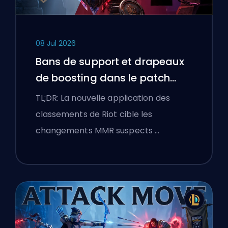
08 Jul 2026
Bans de support et drapeaux
de boosting dans le patch
25.18 de League of Legends
TL;DR: La nouvelle application des
classements de Riot cible les
changements MMR suspects …