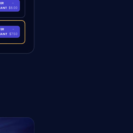
ER
-
NANT
$6.00
TER
-
NANT
$7.50