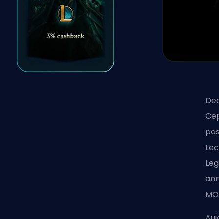
Dea
Cep
pos
tec
Leg
ann
MO
Auj