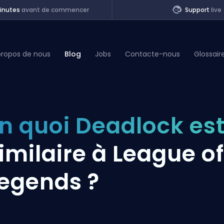
inutes
avant de commencer
Support
live
propos de nous
Blog
Jobs
Contacte-nous
Glossair
of Legends
n quoi Deadlock es
t
imilaire à League of
egends ?