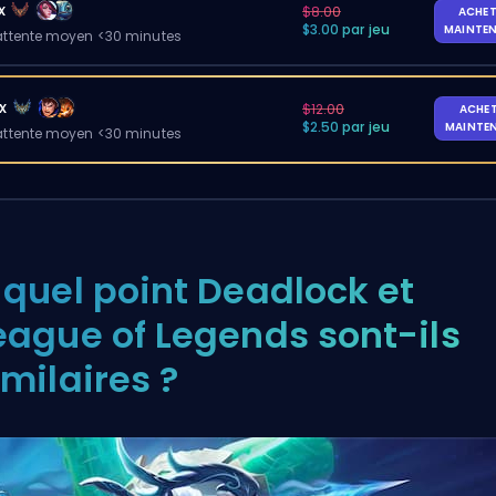
x
$8.00
ACHET
$3.00 par jeu
MAINTE
ttente moyen <30 minutes
x
$12.00
ACHE
$2.50 par jeu
MAINTE
ttente moyen <30 minutes
 quel point Deadlock et
eague of Legends sont-ils
imilaires ?