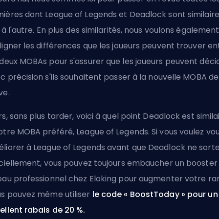
ières dont League of Legends et Deadlock sont similair
n à l'autre. En plus des similarités, nous voulons égalemen
ligner les différences que les joueurs peuvent trouver en
 deux MOBAs pour s'assurer que les joueurs peuvent déci
c précision s'ils souhaitent passer à la nouvelle MOBA de
ve.
rs, sans plus tarder, voici à quel point Deadlock est simila
otre MOBA préféré, League of Legends. Si vous voulez vo
liorer à League of Legends avant que Deadlock ne sort
iciellement, vous pouvez toujours embaucher un
booster
eau professionnel chez Eloking
pour augmenter votre ra
s pouvez même utiliser
le code « BoostToday » pour un
ellent rabais de 20 %.