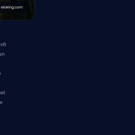
6v6
un
é
e
 et
e