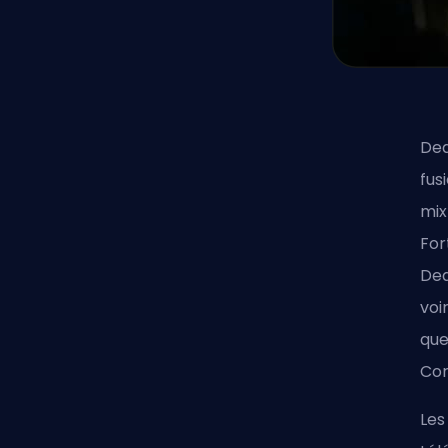
Dea
fus
mix
For
Dea
voi
que
Cor
Les