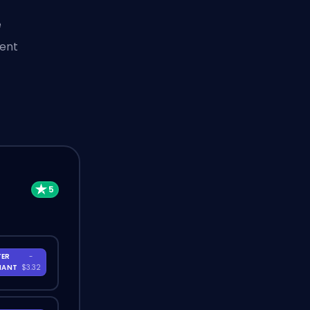
e
ient
TER
-
NANT
$3.32