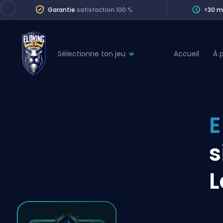
Garantie
satisfaction 100 %
<30 m
Sélectionne ton jeu
Accueil
À 
League of Legends
League 
Marvel Rivals
SERVICES
Valorant
E
Division Boos
Dota 2
Placements
s
Counter-Strike
Wins
Overwatch 2
L
Coaching
Rocket League
Path of Exile 2
Teammate