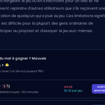
échargeant le jeu ou en s'inscrivant pour un test et ne
vent rejoindre d'autres utilisateurs que s'ils reçoivent un
itation de quelqu'un qui a joué au jeu. Ces limitations signif
il est difficile pour la plupart des gens ordinaires de
ticiper au playtest et d'essayer le jeu eux-mêmes.
du mal à gagner ? Mauvais
s ?
u avec l'un de nos joueurs PRO.
$4.00
ACHE
$3.32 par jeu
MAINTE
ttente moyen <30 minutes