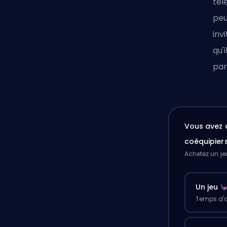
tél
peu
inv
qu'
par
Vous avez 
coéquipier
Achetez un je
Un jeu
Temps d'a