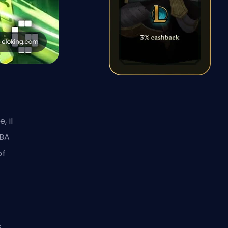
, il
OBA
of
s