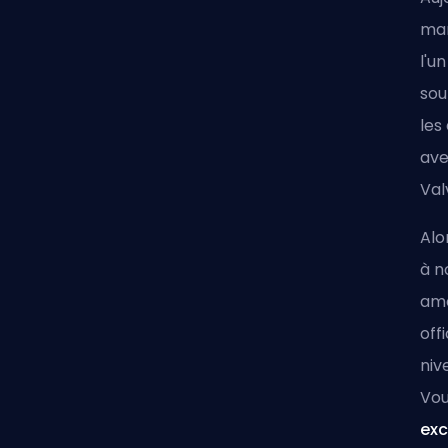
man
l'u
sou
les
ave
Val
Alo
à n
amé
off
niv
Vou
exc