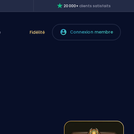
20 000+
clients satisfaits
Connexion membre
e
Fidélité
t