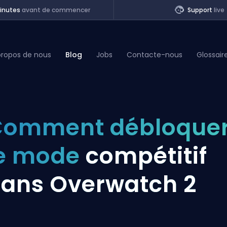
inutes
avant de commencer
Support
live
propos de nous
Blog
Jobs
Contacte-nous
Glossair
of Legends
Comment débloque
t
le mode
compétitif
ans Overwatch 2