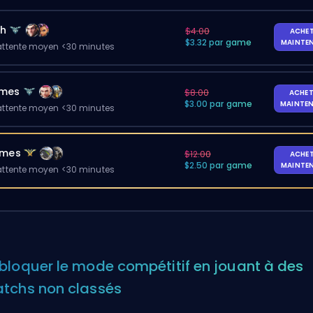
ch
$4.00
ACHE
$3.32 par game
MAINTE
ttente moyen <30 minutes
ames
$8.00
ACHET
$3.00 par game
MAINTE
ttente moyen <30 minutes
ames
$12.00
ACHE
$2.50 par game
MAINTE
ttente moyen <30 minutes
bloquer le mode compétitif en jouant à des
tchs non classés