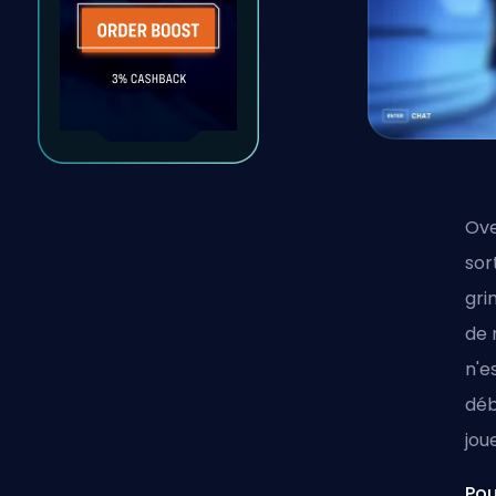
Ove
sor
gri
de 
n'e
déb
jou
Pou