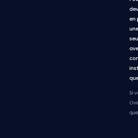
dev
en 
une
seu
ave
com
ins
que
Si 
Ove
que