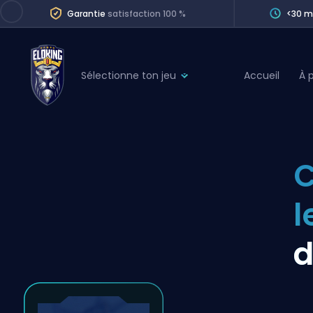
Garantie
satisfaction 100 %
<30 m
Sélectionne ton jeu
Accueil
À 
League of Legends
League 
Marvel Rivals
SERVICES
Valorant
Division Boos
Dota 2
Placements
Counter-Strike
Wins
Overwatch 2
d
Coaching
Rocket League
Path of Exile 2
Teammate