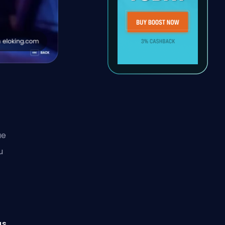
ue
u
z
us