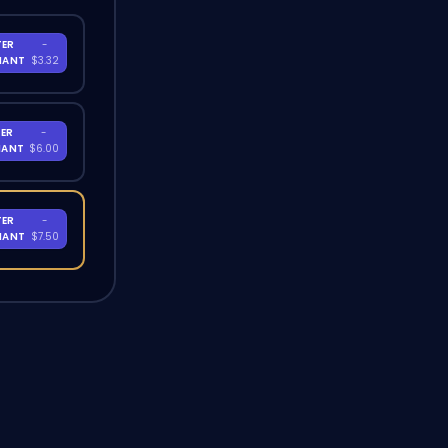
TER
-
NANT
$3.32
ER
-
NANT
$6.00
TER
-
NANT
$7.50