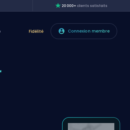
20 000+
clients satisfaits
Connexion membre
e
Fidélité
r