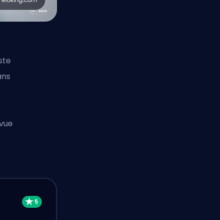
ste
ans
evue