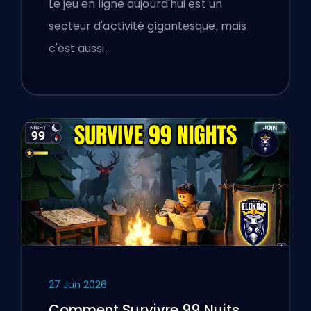
Le jeu en ligne aujourd'hui est un
a appris aux joueurs polonais
secteur d'activité gigantesque, mais
sur la vérification des services
c'est aussi…
en ligne
27 Jun 2026
Comment Survivre 99 Nuits