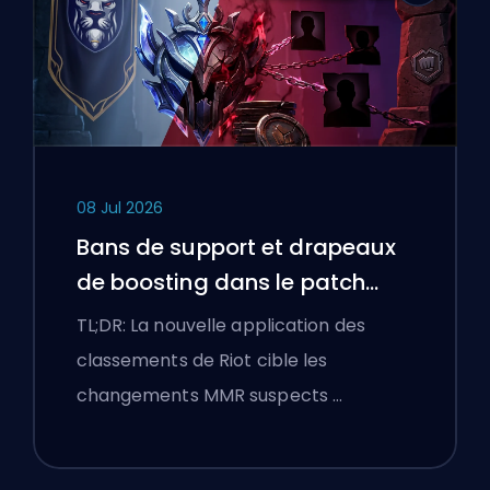
08 Jul 2026
Bans de support et drapeaux
de boosting dans le patch
25.18 de League of Legends
TL;DR: La nouvelle application des
classements de Riot cible les
changements MMR suspects …