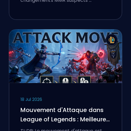
changements MMR suspects …
18 Jul 2026
Mouvement d'Attaque dans
League of Legends : Meilleures
Configurations
TL;DR: Le mouvement d'attaque est