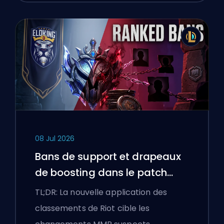
08 Jul 2026
Bans de support et drapeaux
de boosting dans le patch
25.18 de League of Legends
TL;DR: La nouvelle application des
classements de Riot cible les